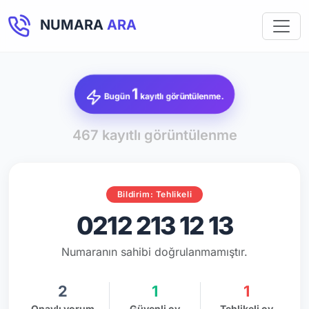
NUMARA
ARA
1
Bugün
kayıtlı görüntülenme.
467 kayıtlı görüntülenme
Bildirim: Tehlikeli
0212 213 12 13
Numaranın sahibi doğrulanmamıştır.
2
1
1
Onaylı yorum
Güvenli oy
Tehlikeli oy