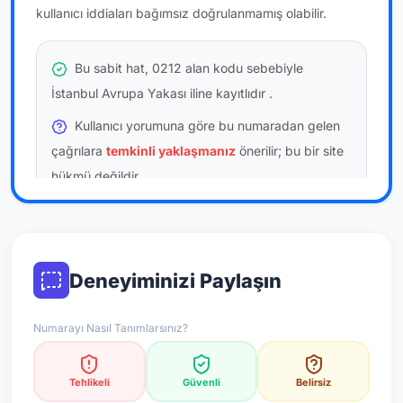
kullanıcı iddiaları bağımsız doğrulanmamış olabilir.
Bu sabit hat, 0212 alan kodu sebebiyle
İstanbul Avrupa Yakası iline kayıtlıdır
.
Kullanıcı yorumuna göre bu numaradan gelen
çağrılara
temkinli yaklaşmanız
önerilir; bu bir site
hükmü değildir.
Bu bilgiler onaylı kullanıcı bildirimlerine dayanır;
resmi doğrulama niteliği taşımaz.
Deneyiminizi Paylaşın
*Not: Değerlendirmeler onaylı kullanıcı yorumlarına göre
güncellenir.
Numarayı Nasıl Tanımlarsınız?
Tehlikeli
Güvenli
Belirsiz