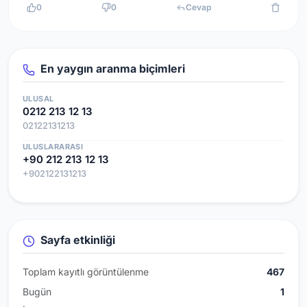
0
0
Cevap
En yaygın aranma biçimleri
ULUSAL
0212 213 12 13
02122131213
ULUSLARARASI
+90 212 213 12 13
+902122131213
Sayfa etkinliği
Toplam kayıtlı görüntülenme
467
Bugün
1