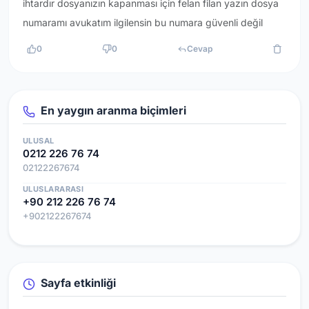
ihtardır dosyanızın kapanması için felan filan yazın dosya
numaramı avukatım ilgilensin bu numara güvenli değil
0
0
Cevap
En yaygın aranma biçimleri
ULUSAL
0212 226 76 74
02122267674
ULUSLARARASI
+90 212 226 76 74
+902122267674
Sayfa etkinliği