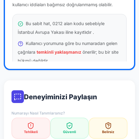
kullanıcı iddiaları bağımsız doğrulanmamış olabilir.
Bu sabit hat, 0212 alan kodu sebebiyle
İstanbul Avrupa Yakası iline kayıtlıdır
.
Kullanıcı yorumuna göre bu numaradan gelen
çağrılara
temkinli yaklaşmanız
önerilir; bu bir site
hükmü değildir.
Bu bilgiler onaylı kullanıcı bildirimlerine dayanır;
resmi doğrulama niteliği taşımaz.
Deneyiminizi Paylaşın
*Not: Değerlendirmeler onaylı kullanıcı yorumlarına göre
güncellenir.
Numarayı Nasıl Tanımlarsınız?
Tehlikeli
Güvenli
Belirsiz