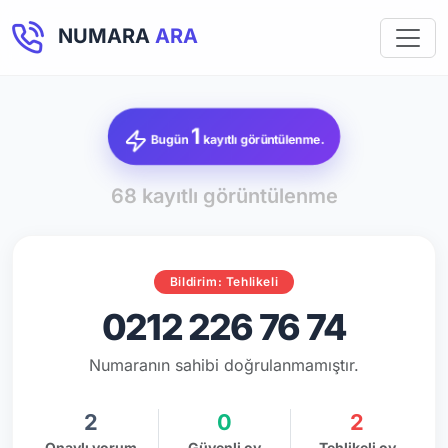
NUMARA
ARA
1
Bugün
kayıtlı görüntülenme.
68 kayıtlı görüntülenme
Bildirim: Tehlikeli
0212 226 76 74
Numaranın sahibi doğrulanmamıştır.
2
0
2
Onaylı yorum
Güvenli oy
Tehlikeli oy