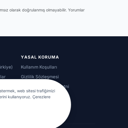
ğımsız olarak doğrulanmış olmayabilir. Yorumlar
YASAL KORUMA
ürkiye)
Kullanım Koşulları
lar
Gizlilik Sözleşmesi
alar
KVKK Aydınlatma Metni
stermek, web sitesi trafiğimizi
Çerez Ayarları
erini kullanıyoruz. Çerezlere