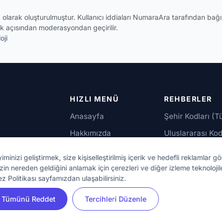
ik olarak oluşturulmuştur. Kullanıcı iddiaları NumaraAra tarafından ba
k açısından moderasyondan geçirilir.
oji
HIZLI MENÜ
REHBERLER
Anasayfa
Şehir Kodları (T
Hakkımızda
Uluslararası Kod
İletişim
Güvenilir Numar
izi geliştirmek, size kişiselleştirilmiş içerik ve hedefli reklamlar gö
up,
zin nereden geldiğini anlamak için çerezleri ve diğer izleme teknolojil
bu
ez Politikası sayfamızdan ulaşabilirsiniz.
Tümünü Reddet
Tercihleri Düzenle