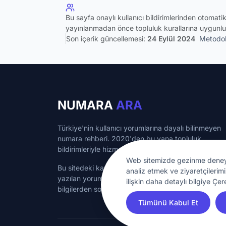
Bu sayfa onaylı kullanıcı bildirimlerinden otomat
yayınlanmadan önce topluluk kurallarına uygunlu
Son içerik güncellemesi:
24 Eylül 2024
Metodol
NUMARA
ARA
Türkiye'nin kullanıcı yorumlarına dayalı bilinmeyen
numara rehberi. 2020'den bu yana topluluk
bildirimleriyle hizmet veriyoruz.
Web sitemizde gezinme deneyimin
Bu sitedeki kayıtlı numaralar bilgilendirme amaçlı ol
analiz etmek ve ziyaretçilerimi
yazılan yorumlar kullanıcılara aittir.
numaraara.com
ilişkin daha detaylı bilgiye Çer
bilgilerden sorumlu değildir.
Tümünü Kabul Et