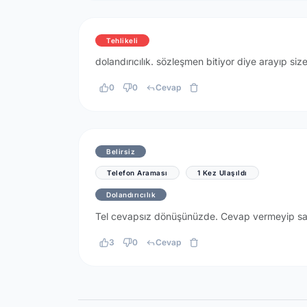
Tehlikeli
dolandırıcılık. sözleşmen bitiyor diye arayıp size
0
0
Cevap
Belirsiz
Telefon Araması
1 Kez Ulaşıldı
Dolandırıcılık
Tel cevapsız dönüşünüzde. Cevap vermeyip sadec
3
0
Cevap