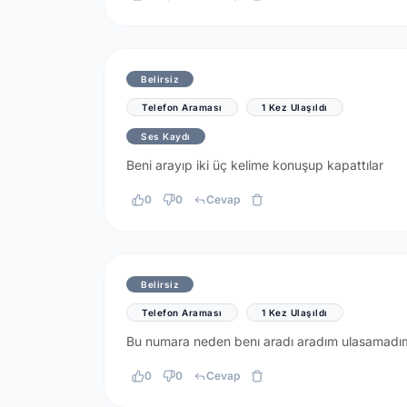
Belirsiz
Telefon Araması
1 Kez Ulaşıldı
Ses Kaydı
Beni arayıp iki üç kelime konuşup kapattılar
0
0
Cevap
Belirsiz
Telefon Araması
1 Kez Ulaşıldı
Bu numara neden benı aradı aradım ulasamadım
0
0
Cevap