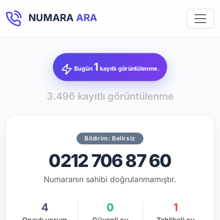
NUMARA
ARA
1
Bugün
kayıtlı görüntülenme.
3.496 kayıtlı görüntülenme
Bildirim: Belirsiz
0212 706 87 60
Numaranın sahibi doğrulanmamıştır.
4
0
1
Onaylı yorum
Güvenli oy
Tehlikeli oy