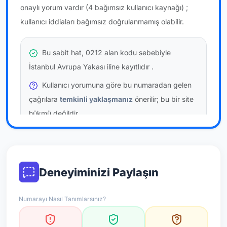
onaylı yorum vardır
(4 bağımsız kullanıcı kaynağı)
;
kullanıcı iddiaları bağımsız doğrulanmamış olabilir.
Bu sabit hat, 0212 alan kodu sebebiyle
İstanbul Avrupa Yakası iline kayıtlıdır
.
Kullanıcı yorumuna göre bu numaradan gelen
çağrılara
temkinli yaklaşmanız
önerilir; bu bir site
hükmü değildir.
Bu bilgiler onaylı kullanıcı bildirimlerine dayanır;
resmi doğrulama niteliği taşımaz.
Deneyiminizi Paylaşın
*Not: Değerlendirmeler onaylı kullanıcı yorumlarına göre
güncellenir.
Numarayı Nasıl Tanımlarsınız?