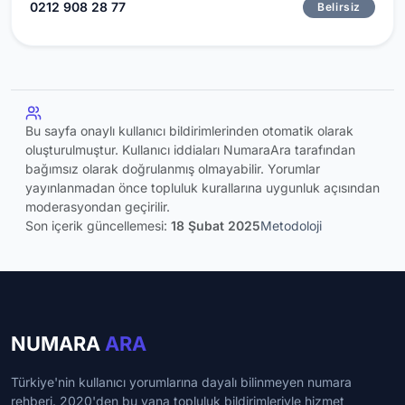
0212 908 28 77
Belirsiz
Bu sayfa onaylı kullanıcı bildirimlerinden otomatik olarak
oluşturulmuştur. Kullanıcı iddiaları NumaraAra tarafından
bağımsız olarak doğrulanmış olmayabilir. Yorumlar
yayınlanmadan önce topluluk kurallarına uygunluk açısından
moderasyondan geçirilir.
Son içerik güncellemesi:
18 Şubat 2025
Metodoloji
NUMARA
ARA
Türkiye'nin kullanıcı yorumlarına dayalı bilinmeyen numara
rehberi. 2020'den bu yana topluluk bildirimleriyle hizmet