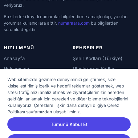
veriyoruz.
Bu sitedeki kayıtlı numaralar bilgilendirme amaçlı olup, yazılan
yorumlar kullanıcılara aittir.
numaraara.com
bu bilgilerden
sorumlu değildir.
HIZLI MENÜ
REHBERLER
Anasayfa
Şehir Kodları (Türkiye)
Hakkımızda
Uluslararası Kodlar
İletişim
Güvenilir Numaralar
Web sitemizde gezinme deneyiminizi geliştirmek, size
kişiselleştirilmiş içerik ve hedefli reklamlar göstermek, web
sitesi trafiğimizi analiz etmek ve ziyaretçilerimizin nereden
YASAL KORUMA
geldiğini anlamak için çerezleri ve diğer izleme teknolojilerini
kullanıyoruz. Çerezlere ilişkin daha detaylı bilgiye Çerez
Kullanım Koşulları
Politikası sayfamızdan ulaşabilirsiniz.
Gizlilik Sözleşmesi
Tümünü Kabul Et
KVKK Aydınlatma Metni