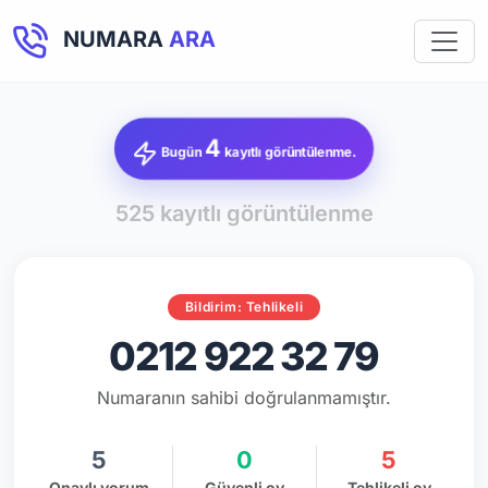
NUMARA
ARA
4
Bugün
kayıtlı görüntülenme.
525 kayıtlı görüntülenme
Bildirim: Tehlikeli
0212 922 32 79
Numaranın sahibi doğrulanmamıştır.
5
0
5
Onaylı yorum
Güvenli oy
Tehlikeli oy