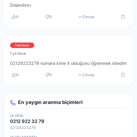
Dolandırıcı
0
0
Cevap
Tehlikeli
1 yıl önce
02129223279 numara kime it olduğunu öğrenmek istedim
0
0
Cevap
En yaygın aranma biçimleri
ULUSAL
0212 922 32 79
02129223279
ULUSLARARASI