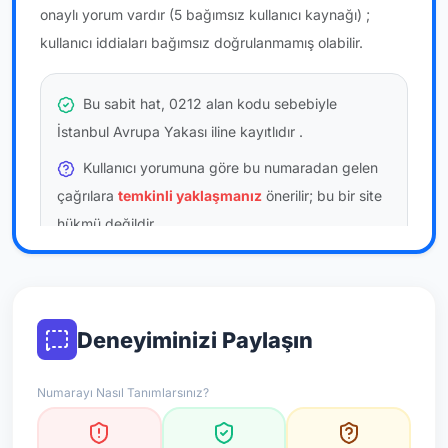
onaylı yorum vardır
(5 bağımsız kullanıcı kaynağı)
;
kullanıcı iddiaları bağımsız doğrulanmamış olabilir.
Bu sabit hat, 0212 alan kodu sebebiyle
İstanbul Avrupa Yakası iline kayıtlıdır
.
Kullanıcı yorumuna göre bu numaradan gelen
çağrılara
temkinli yaklaşmanız
önerilir; bu bir site
hükmü değildir.
Bu bilgiler onaylı kullanıcı bildirimlerine dayanır;
resmi doğrulama niteliği taşımaz.
Deneyiminizi Paylaşın
*Not: Değerlendirmeler onaylı kullanıcı yorumlarına göre
güncellenir.
Numarayı Nasıl Tanımlarsınız?