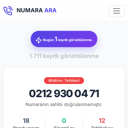
NUMARA
ARA
1
Bugün
kayıtlı görüntülenme.
1.711 kayıtlı görüntülenme
Bildirim: Tehlikeli
0212 930 04 71
Numaranın sahibi doğrulanmamıştır.
18
0
12
Onaylı yorum
Güvenli oy
Tehlikeli oy