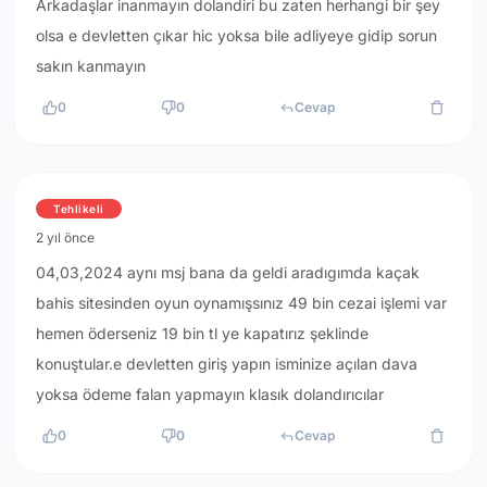
Arkadaşlar inanmayın dolandiri bu zaten herhangi bir şey
olsa e devletten çıkar hic yoksa bile adliyeye gidip sorun
sakın kanmayın
0
0
Cevap
Tehlikeli
2 yıl önce
04,03,2024 aynı msj bana da geldi aradıgımda kaçak
bahis sitesinden oyun oynamışsınız 49 bin cezai işlemi var
hemen öderseniz 19 bin tl ye kapatırız şeklinde
konuştular.e devletten giriş yapın isminize açılan dava
yoksa ödeme falan yapmayın klasık dolandırıcılar
0
0
Cevap