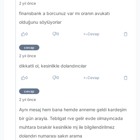
2 yıl önce
finansbank a borcunuz var mı oranın avukatı
olduğunu söylüyorlar
0
0
Cevap
cevap
2 yıl önce
dikkatli ol, kesinlikle dolandırıcılar
0
0
Cevap
cevap
2 yıl önce
Aynı mesaj hem bana hemde anneme geldi kardeşim
bir gün arayla. Tebligat rve gelir evde olmayıncada
muhtara bırakılır kesinlikle mj ile bilgilendirilmez
dolandırı numarası sakın arama