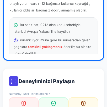
onaylı yorum vardır
(12 bağımsız kullanıcı kaynağı)
;
kullanıcı iddiaları bağımsız doğrulanmamış olabilir.
Bu sabit hat, 0212 alan kodu sebebiyle
İstanbul Avrupa Yakası iline kayıtlıdır
.
Kullanıcı yorumuna göre bu numaradan gelen
çağrılara
temkinli yaklaşmanız
önerilir; bu bir site
hükmü değildir.
Bu bilgiler onaylı kullanıcı bildirimlerine dayanır;
resmi doğrulama niteliği taşımaz.
Deneyiminizi Paylaşın
*Not: Değerlendirmeler onaylı kullanıcı yorumlarına göre
güncellenir.
Numarayı Nasıl Tanımlarsınız?