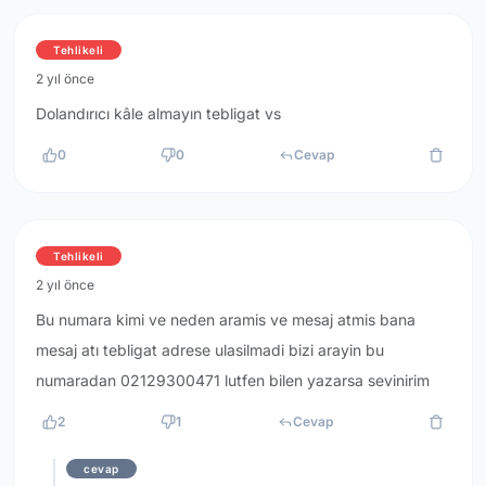
Tehlikeli
2 yıl önce
Dolandırıcı kâle almayın tebligat vs
0
0
Cevap
Tehlikeli
2 yıl önce
Bu numara kimi ve neden aramis ve mesaj atmis bana
mesaj atı tebligat adrese ulasilmadi bizi arayin bu
numaradan 02129300471 lutfen bilen yazarsa sevinirim
2
1
Cevap
cevap