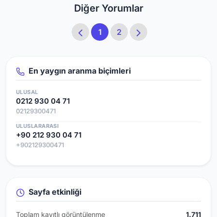
Diğer Yorumlar
1
2
En yaygın aranma biçimleri
ULUSAL
0212 930 04 71
02129300471
ULUSLARARASI
+90 212 930 04 71
+902129300471
Sayfa etkinliği
Toplam kayıtlı görüntülenme
1.711