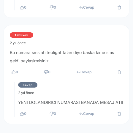
0
0
Cevap
Tehlikeli
2 yıl önce
Bu numara sms atı tebligat falan diyo baska kime sms
geldi paylasirmisiniz
0
0
Cevap
cevap
2 yıl önce
YENİ DOLANDIRICI NUMARASI BANADA MESAJ ATII
0
0
Cevap