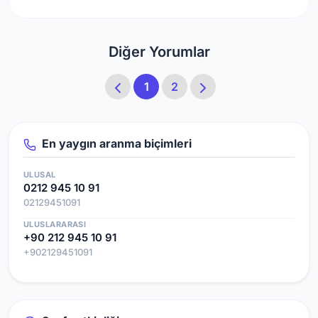
Diğer Yorumlar
1
2
En yaygın aranma biçimleri
ULUSAL
0212 945 10 91
02129451091
ULUSLARARASI
+90 212 945 10 91
+902129451091