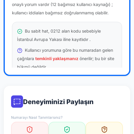
onaylı yorum vardır
(12 bağımsız kullanıcı kaynağı)
;
kullanıcı iddiaları bağımsız doğrulanmamış olabilir.
Bu sabit hat, 0212 alan kodu sebebiyle
İstanbul Avrupa Yakası iline kayıtlıdır
.
Kullanıcı yorumuna göre bu numaradan gelen
çağrılara
temkinli yaklaşmanız
önerilir; bu bir site
hükmü değildir.
Bu bilgiler onaylı kullanıcı bildirimlerine dayanır;
resmi doğrulama niteliği taşımaz.
Deneyiminizi Paylaşın
*Not: Değerlendirmeler onaylı kullanıcı yorumlarına göre
güncellenir.
Numarayı Nasıl Tanımlarsınız?