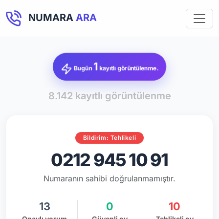
NUMARA
ARA
1
Bugün
kayıtlı görüntülenme.
8.142 kayıtlı görüntülenme
Bildirim: Tehlikeli
0212 945 10 91
Numaranın sahibi doğrulanmamıştır.
13
0
10
Onaylı yorum
Güvenli oy
Tehlikeli oy