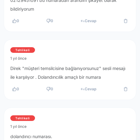
02129451091 bu numaradan arandım şikayet olarak
bildiriyorum
0
0
Cevap
Tehlikeli
1 yıl önce
Direk "müşteri temsilcisine bağlanıyorsunuz" sesli mesajı
ile karşılıyor . Dolandırıcılik amaçlı bir numara
0
0
Cevap
Tehlikeli
1 yıl önce
dolandırıcı numarası.