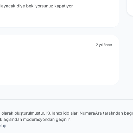
layacak diye bekliyorsunuz kapatıyor.
2 yıl önce
ik olarak oluşturulmuştur. Kullanıcı iddiaları NumaraAra tarafından ba
k açısından moderasyondan geçirilir.
oji