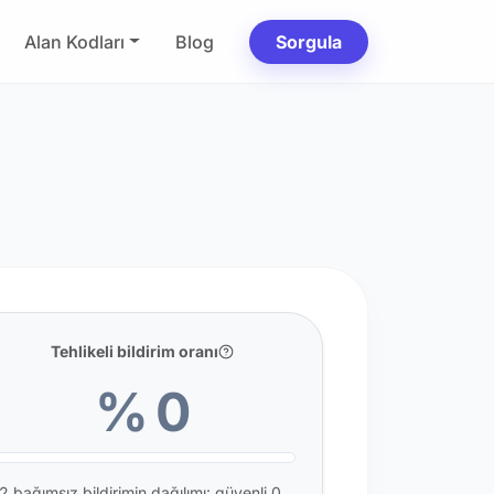
Alan Kodları
Blog
Sorgula
Tehlikeli bildirim oranı
% 0
2 bağımsız bildirimin dağılımı: güvenli 0,