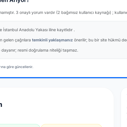
en Arıyor?
mamıştır.
3 onaylı yorum vardır
(2 bağımsız kullanıcı kaynağı)
; kullanı
 İstanbul Anadolu Yakası iline kayıtlıdır
.
n gelen çağrılara
temkinli yaklaşmanız
önerilir; bu bir site hükmü değ
ine dayanır; resmi doğrulama niteliği taşımaz.
ına göre güncellenir.
n