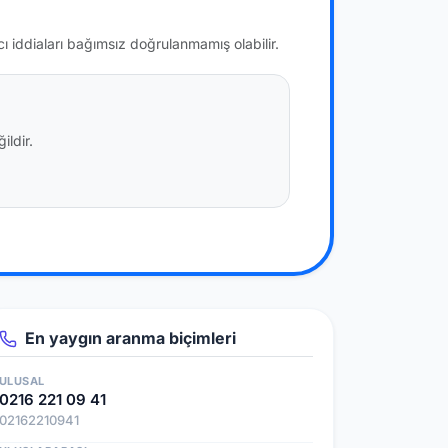
cı iddiaları bağımsız doğrulanmamış olabilir.
ildir.
En yaygın aranma biçimleri
ULUSAL
0216 221 09 41
02162210941