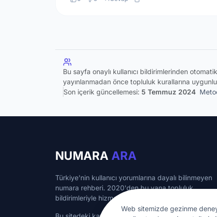
Bu sayfa onaylı kullanıcı bildirimlerinden otomat
yayınlanmadan önce topluluk kurallarına uygunlu
Son içerik güncellemesi:
5 Temmuz 2024
Metod
NUMARA
ARA
Türkiye'nin kullanıcı yorumlarına dayalı bilinmeyen
numara rehberi. 2020'den bu yana topluluk
bildirimleriyle hizmet veriyoruz.
Web sitemizde gezinme deneyimin
Bu sitedeki kayıtlı numaralar bilgilendirme amaçlı ol