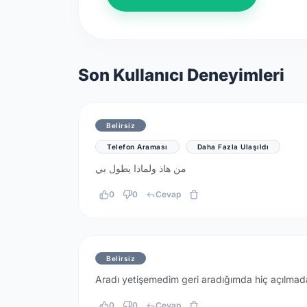
Son Kullanıcı Deneyimleri
Belirsiz
Telefon Araması
Daha Fazla Ulaşıldı
من هاذ ولماذا يطول بي
0
0
Cevap
Belirsiz
Aradı yetişemedim geri aradığımda hiç açılma
0
0
Cevap