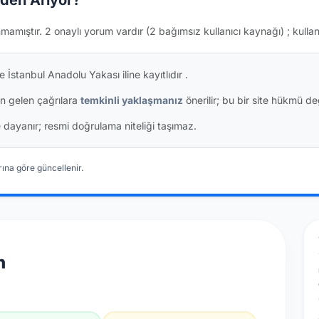
den Arıyor?
nmamıştır.
2 onaylı yorum vardır
(2 bağımsız kullanıcı kaynağı)
; kulla
 İstanbul Anadolu Yakası iline kayıtlıdır
.
n gelen çağrılara
temkinli yaklaşmanız
önerilir; bu bir site hükmü değ
ine dayanır; resmi doğrulama niteliği taşımaz.
ına göre güncellenir.
n