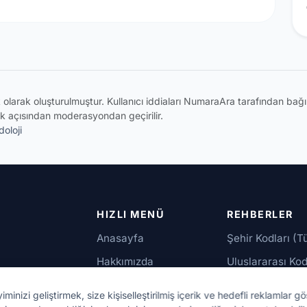
ik olarak oluşturulmuştur. Kullanıcı iddiaları NumaraAra tarafından ba
k açısından moderasyondan geçirilir.
oloji
HIZLI MENÜ
REHBERLER
Anasayfa
Şehir Kodları (T
Hakkımızda
Uluslararası Kod
İletişim
Güvenilir Numar
izi geliştirmek, size kişiselleştirilmiş içerik ve hedefli reklamlar gö
up,