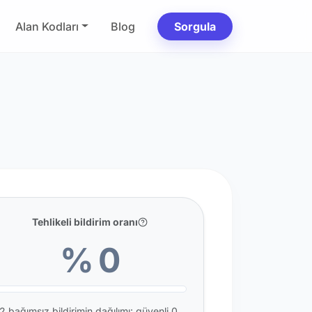
Alan Kodları
Blog
Sorgula
Tehlikeli bildirim oranı
% 0
2 bağımsız bildirimin dağılımı: güvenli 0,