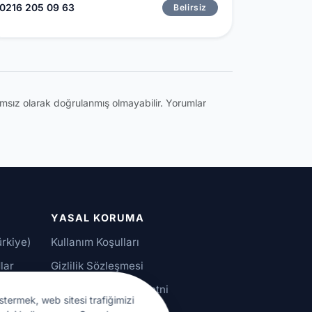
0216 205 09 63
Belirsiz
ğımsız olarak doğrulanmış olmayabilir. Yorumlar
YASAL KORUMA
ürkiye)
Kullanım Koşulları
lar
Gizlilik Sözleşmesi
alar
KVKK Aydınlatma Metni
stermek, web sitesi trafiğimizi