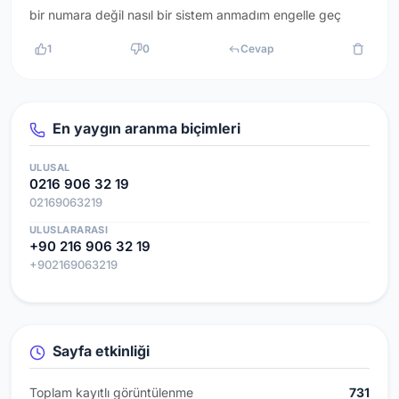
bir numara değil nasıl bir sistem anmadım engelle geç
1
0
Cevap
En yaygın aranma biçimleri
ULUSAL
0216 906 32 19
02169063219
ULUSLARARASI
+90 216 906 32 19
+902169063219
Sayfa etkinliği
Toplam kayıtlı görüntülenme
731