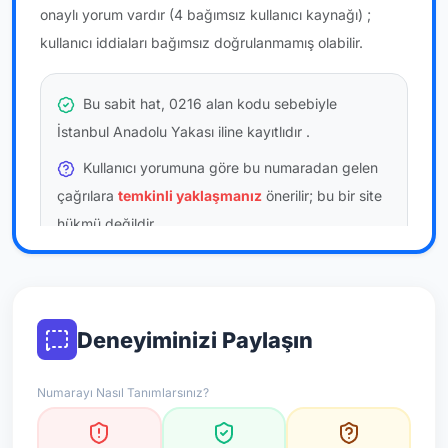
onaylı yorum vardır
(4 bağımsız kullanıcı kaynağı)
;
kullanıcı iddiaları bağımsız doğrulanmamış olabilir.
Bu sabit hat, 0216 alan kodu sebebiyle
İstanbul Anadolu Yakası iline kayıtlıdır
.
Kullanıcı yorumuna göre bu numaradan gelen
çağrılara
temkinli yaklaşmanız
önerilir; bu bir site
hükmü değildir.
Bu bilgiler onaylı kullanıcı bildirimlerine dayanır;
resmi doğrulama niteliği taşımaz.
Deneyiminizi Paylaşın
*Not: Değerlendirmeler onaylı kullanıcı yorumlarına göre
güncellenir.
Numarayı Nasıl Tanımlarsınız?