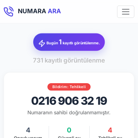
NUMARA
ARA
1
Bugün
kayıtlı görüntülenme.
731 kayıtlı görüntülenme
Bildirim: Tehlikeli
0216 906 32 19
Numaranın sahibi doğrulanmamıştır.
4
0
4
Onaylı yorum
Güvenli oy
Tehlikeli oy