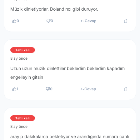
Müzik dinletiyorlar. Dolandırıcı gibi duruyor.
0
0
Cevap
Tehlikeli
8 ay önce
Uzun uzun müzik dinlettiler bekledim bekledim kapadım
engelleyin gitsin
1
0
Cevap
Tehlikeli
8 ay önce
arayıp dakikalarca bekletiyor ve arandığında numara canlı