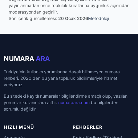
yayınlanmadan önce topluluk kurallarına uygunluk açısından
moderasyondan geçirilir.
Son içerik güncellemesi:
20 Ocak 2026
Metodoloji
NUMARA
ARA
Türkiye'nin kullanıcı yorumlarına dayalı bilinmeyen numara
rehberi. 2020'den bu yana topluluk bildirimleriyle hizmet
veriyoruz.
Bu sitedeki kayıtlı numaralar bilgilendirme amaçlı olup, yazılan
yorumlar kullanıcılara aittir.
numaraara.com
bu bilgilerden
sorumlu değildir.
HIZLI MENÜ
REHBERLER
Anasayfa
Şehir Kodları (Türkiye)