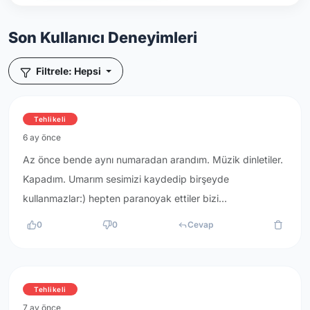
Son Kullanıcı Deneyimleri
Filtrele: Hepsi
Tehlikeli
6 ay önce
Az önce bende aynı numaradan arandım. Müzik dinletiler.
Kapadım. Umarım sesimizi kaydedip birşeyde
kullanmazlar:) hepten paranoyak ettiler bizi...
0
0
Cevap
Tehlikeli
7 ay önce