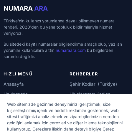
NUMARA
ARA
Türkiye'nin kullanıcı yorumlarına dayalı bilinmeyen numara
rehberi. 2020'den bu yana topluluk bildirimleriyle hizmet
veriyoruz.
Bu sitedeki kayıtlı numaralar bilgilendirme amaçlı olup, yazılan
yorumlar kullanıcılara aittir.
numaraara.com
bu bilgilerden
sorumlu değildir.
HIZLI MENÜ
REHBERLER
Anasayfa
Şehir Kodları (Türkiye)
Hakkımızda
Uluslararası Kodlar
İletişim
Güvenilir Numaralar
Web sitemizde gezinme deneyiminizi geliştirmek, size
kişiselleştirilmiş içerik ve hedefli reklamlar göstermek, web
sitesi trafiğimizi analiz etmek ve ziyaretçilerimizin nereden
YASAL KORUMA
geldiğini anlamak için çerezleri ve diğer izleme teknolojilerini
kullanıyoruz. Çerezlere ilişkin daha detaylı bilgiye Çerez
Kullanım Koşulları