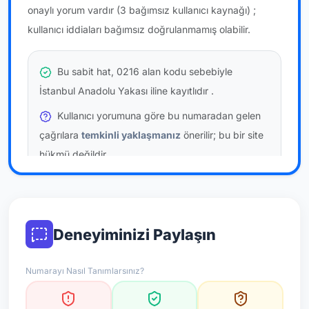
onaylı yorum vardır
(3 bağımsız kullanıcı kaynağı)
;
kullanıcı iddiaları bağımsız doğrulanmamış olabilir.
Bu sabit hat, 0216 alan kodu sebebiyle
İstanbul Anadolu Yakası iline kayıtlıdır
.
Kullanıcı yorumuna göre bu numaradan gelen
çağrılara
temkinli yaklaşmanız
önerilir; bu bir site
hükmü değildir.
Bu bilgiler onaylı kullanıcı bildirimlerine dayanır;
resmi doğrulama niteliği taşımaz.
Deneyiminizi Paylaşın
*Not: Değerlendirmeler onaylı kullanıcı yorumlarına göre
güncellenir.
Numarayı Nasıl Tanımlarsınız?