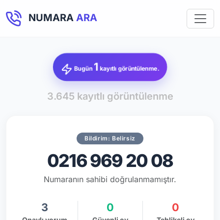
NUMARA
ARA
1
Bugün
kayıtlı görüntülenme.
3.645 kayıtlı görüntülenme
Bildirim: Belirsiz
0216 969 20 08
Numaranın sahibi doğrulanmamıştır.
3
0
0
Onaylı yorum
Güvenli oy
Tehlikeli oy