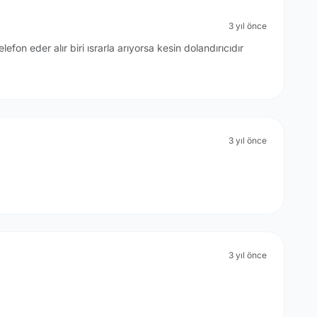
3 yıl önce
lefon eder alır biri ısrarla arıyorsa kesin dolandırıcıdır
3 yıl önce
3 yıl önce