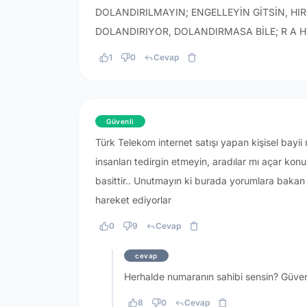
DOLANDIRILMAYIN; ENGELLEYİN GİTSİN, HI
DOLANDIRIYOR, DOLANDIRMASA BİLE; R A H 
1
0
Cevap
Güvenli
Türk Telekom internet satışı yapan kişisel bayii
insanları tedirgin etmeyin, aradılar mı açar kon
basittir.. Unutmayın ki burada yorumlara bakan 
hareket ediyorlar
0
9
Cevap
cevap
Herhalde numaranın sahibi sensin? Güvenil
8
0
Cevap