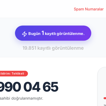
Spam Numaralar
1
Bugün
kayıtlı görüntülenme.
19.851 kayıtlı görüntülenme
ildirim: Tehlikeli
990 04 65
sahibi doğrulanmamıştır.
1