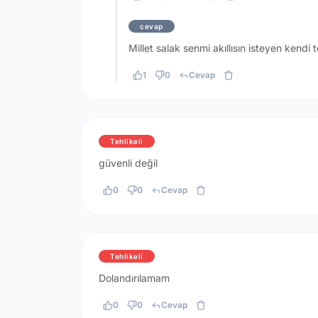
cevap
Millet salak senmi akıllısın isteyen kendi te
1
0
Cevap
Tehlikeli
güvenli değil
0
0
Cevap
Tehlikeli
Dolandırılamam
0
0
Cevap