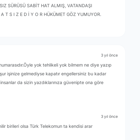
RSIZ SÜRÜSÜ SABİT HAT ALMIŞ, VATANDAŞI
A T S I Z E D İ Y O R HÜKÜMET GÖZ YUMUYOR.
3 yıl önce
 numarasıdır.Öyle yok tehlikeli yok bilmem ne diye yazıp
uşur işinize gelmediyse kapatır engellersiniz bu kadar
insanlar da sizin yazdıklarınıza güvenipte ona göre
3 yıl önce
ir birileri olsa Türk Telekomun ta kendisi arar