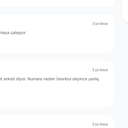
3 yıl önce
maya çalışıyor
3 yıl önce
t anketi diyor. Numara neden İstanbul deyince yanlış
3 yıl önce