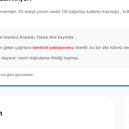
nmamıştır.
20 onaylı yorum vardır
(16 bağımsız kullanıcı kaynağı)
; kul
 İstanbul Anadolu Yakası iline kayıtlıdır
.
n gelen çağrılara
temkinli yaklaşmanız
önerilir; bu bir site hükmü değ
ine dayanır; resmi doğrulama niteliği taşımaz.
ına göre güncellenir.
n