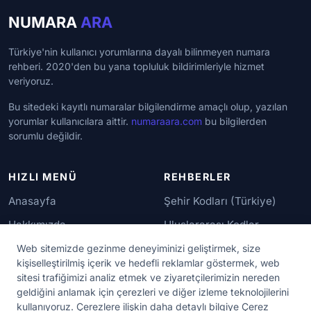
NUMARA
ARA
Türkiye'nin kullanıcı yorumlarına dayalı bilinmeyen numara
rehberi. 2020'den bu yana topluluk bildirimleriyle hizmet
veriyoruz.
Bu sitedeki kayıtlı numaralar bilgilendirme amaçlı olup, yazılan
yorumlar kullanıcılara aittir.
numaraara.com
bu bilgilerden
sorumlu değildir.
HIZLI MENÜ
REHBERLER
Anasayfa
Şehir Kodları (Türkiye)
Hakkımızda
Uluslararası Kodlar
İletişim
Güvenilir Numaralar
Web sitemizde gezinme deneyiminizi geliştirmek, size
kişiselleştirilmiş içerik ve hedefli reklamlar göstermek, web
sitesi trafiğimizi analiz etmek ve ziyaretçilerimizin nereden
YASAL KORUMA
geldiğini anlamak için çerezleri ve diğer izleme teknolojilerini
kullanıyoruz. Çerezlere ilişkin daha detaylı bilgiye Çerez