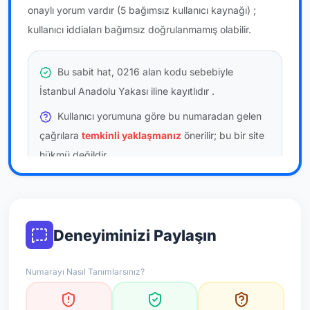
onaylı yorum vardır
(5 bağımsız kullanıcı kaynağı)
;
kullanıcı iddiaları bağımsız doğrulanmamış olabilir.
Bu sabit hat, 0216 alan kodu sebebiyle
İstanbul Anadolu Yakası iline kayıtlıdır
.
Kullanıcı yorumuna göre bu numaradan gelen
çağrılara
temkinli yaklaşmanız
önerilir; bu bir site
hükmü değildir.
Bu bilgiler onaylı kullanıcı bildirimlerine dayanır;
resmi doğrulama niteliği taşımaz.
Deneyiminizi Paylaşın
*Not: Değerlendirmeler onaylı kullanıcı yorumlarına göre
güncellenir.
Numarayı Nasıl Tanımlarsınız?