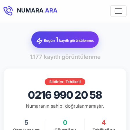
NUMARA
ARA
1
Bugün
kayıtlı görüntülenme.
1.177 kayıtlı görüntülenme
Bildirim: Tehlikeli
0216 990 20 58
Numaranın sahibi doğrulanmamıştır.
5
0
4
Onaylı yorum
Güvenli oy
Tehlikeli oy