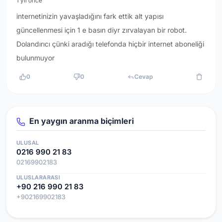
1 yıl önce
internetinizin yavaşladığını fark ettik alt yapısı
güncellenmesi için 1 e basın diyr zırvalayan bir robot.
Dolandırıcı çünki aradığı telefonda hiçbir internet aboneliği
bulunmuyor
0
0
Cevap
En yaygın aranma biçimleri
ULUSAL
0216 990 21 83
02169902183
ULUSLARARASI
+90 216 990 21 83
+902169902183