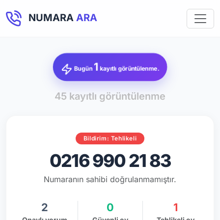
NUMARA
ARA
1
Bugün
kayıtlı görüntülenme.
45 kayıtlı görüntülenme
Bildirim: Tehlikeli
0216 990 21 83
Numaranın sahibi doğrulanmamıştır.
2
0
1
Onaylı yorum
Güvenli oy
Tehlikeli oy