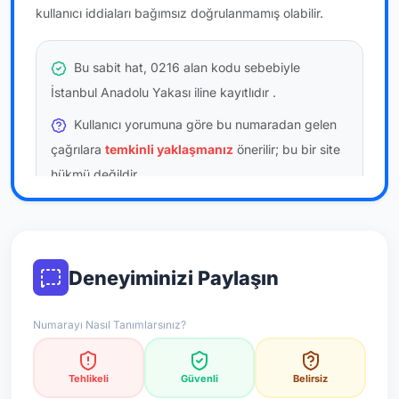
kullanıcı iddiaları bağımsız doğrulanmamış olabilir.
Bu sabit hat, 0216 alan kodu sebebiyle
İstanbul Anadolu Yakası iline kayıtlıdır
.
Kullanıcı yorumuna göre bu numaradan gelen
çağrılara
temkinli yaklaşmanız
önerilir; bu bir site
hükmü değildir.
Bu bilgiler onaylı kullanıcı bildirimlerine dayanır;
resmi doğrulama niteliği taşımaz.
Deneyiminizi Paylaşın
*Not: Değerlendirmeler onaylı kullanıcı yorumlarına göre
güncellenir.
Numarayı Nasıl Tanımlarsınız?
Tehlikeli
Güvenli
Belirsiz