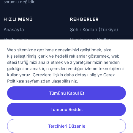
sorumlu değildir.
HIZLI MENÜ
REHBERLER
Anasayfa
Şehir Kodları (Türkiye)
Hakkımızda
Uluslararası Kodlar
İletişim
Güvenilir Numaralar
Web sitemizde gezinme deneyiminizi geliştirmek, size
kişiselleştirilmiş içerik ve hedefli reklamlar göstermek, web
sitesi trafiğimizi analiz etmek ve ziyaretçilerimizin nereden
YASAL KORUMA
geldiğini anlamak için çerezleri ve diğer izleme teknolojilerini
kullanıyoruz. Çerezlere ilişkin daha detaylı bilgiye Çerez
Kullanım Koşulları
Politikası sayfamızdan ulaşabilirsiniz.
Gizlilik Sözleşmesi
Tümünü Kabul Et
KVKK Aydınlatma Metni
Çerez Ayarları
Tümünü Reddet
YORUM
PAYLAŞ
Tercihleri Düzenle
© 2020 - 2026 NumaraAra.com | Tüm Hakları Saklıdır.