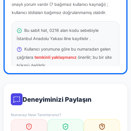
onaylı yorum vardır
(7 bağımsız kullanıcı kaynağı)
;
kullanıcı iddiaları bağımsız doğrulanmamış olabilir.
Bu sabit hat, 0216 alan kodu sebebiyle
İstanbul Anadolu Yakası iline kayıtlıdır
.
Kullanıcı yorumuna göre bu numaradan gelen
çağrılara
temkinli yaklaşmanız
önerilir; bu bir site
hükmü değildir.
Bu bilgiler onaylı kullanıcı bildirimlerine dayanır;
resmi doğrulama niteliği taşımaz.
Deneyiminizi Paylaşın
*Not: Değerlendirmeler onaylı kullanıcı yorumlarına göre
güncellenir.
Numarayı Nasıl Tanımlarsınız?