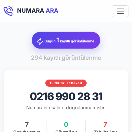
NUMARA
ARA
1
Bugün
kayıtlı görüntülenme.
294 kayıtlı görüntülenme
Bildirim: Tehlikeli
0216 990 28 31
Numaranın sahibi doğrulanmamıştır.
7
0
7
Onaylı yorum
Güvenli oy
Tehlikeli oy