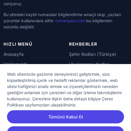
veriyoruz.
Bu sitedeki kayıtlı numaralar bilgilendirme amaçlı olup, yazılan
yorumlar kullanıcılara aittir.
numaraara.com
bu bilgilerden
sorumlu değildir.
HIZLI MENÜ
REHBERLER
Anasayfa
Şehir Kodları (Türkiye)
Hakkımızda
Uluslararası Kodlar
İletişim
Güvenilir Numaralar
Web sitemizde gezinme deneyiminizi geliştirmek, size
kişiselleştirilmiş içerik ve hedefli reklamlar göstermek, web
sitesi trafiğimizi analiz etmek ve ziyaretçilerimizin nereden
YASAL KORUMA
geldiğini anlamak için çerezleri ve diğer izleme teknolojilerini
kullanıyoruz. Çerezlere ilişkin daha detaylı bilgiye Çerez
Kullanım Koşulları
Politikası sayfamızdan ulaşabilirsiniz.
Gizlilik Sözleşmesi
Tümünü Kabul Et
KVKK Aydınlatma Metni
Çerez Ayarları