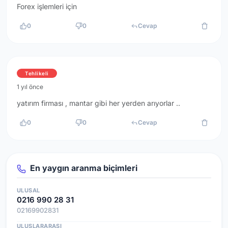
Forex işlemleri için
0
0
Cevap
Tehlikeli
1 yıl önce
yatırım firması , mantar gibi her yerden arıyorlar ..
0
0
Cevap
En yaygın aranma biçimleri
ULUSAL
0216 990 28 31
02169902831
ULUSLARARASI