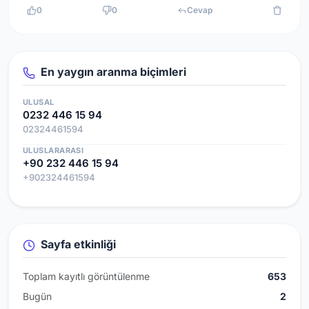
0
0
Cevap
En yaygın aranma biçimleri
ULUSAL
0232 446 15 94
02324461594
ULUSLARARASI
+90 232 446 15 94
+902324461594
Sayfa etkinliği
Toplam kayıtlı görüntülenme
653
Bugün
2