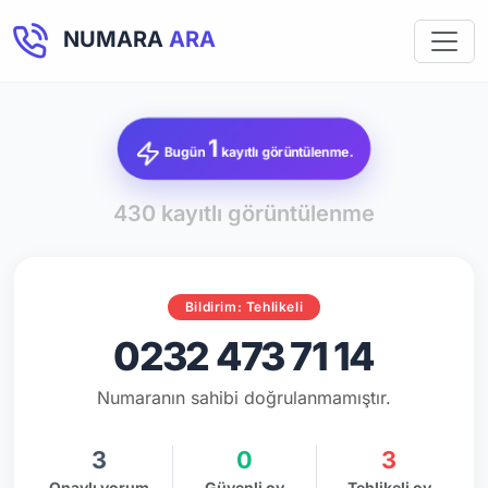
NUMARA
ARA
1
Bugün
kayıtlı görüntülenme.
430 kayıtlı görüntülenme
Bildirim: Tehlikeli
0232 473 71 14
Numaranın sahibi doğrulanmamıştır.
3
0
3
Onaylı yorum
Güvenli oy
Tehlikeli oy