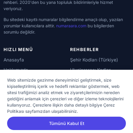
rehberi. 2020'den bu yana topluluk bildirimleriyle hizmet
veriyoruz.
Bu sitedeki kayıtlı numaralar bilgilendirme amaçlı olup, yazılan
yorumlar kullanıcılara aittir.
numaraara.com
bu bilgilerden
sorumlu değildir.
HIZLI MENÜ
REHBERLER
Anasayfa
Şehir Kodları (Türkiye)
Hakkımızda
Uluslararası Kodlar
İletişim
Güvenilir Numaralar
Web sitemizde gezinme deneyiminizi geliştirmek, size
kişiselleştirilmiş içerik ve hedefli reklamlar göstermek, web
sitesi trafiğimizi analiz etmek ve ziyaretçilerimizin nereden
YASAL KORUMA
geldiğini anlamak için çerezleri ve diğer izleme teknolojilerini
kullanıyoruz. Çerezlere ilişkin daha detaylı bilgiye Çerez
Kullanım Koşulları
Politikası sayfamızdan ulaşabilirsiniz.
Gizlilik Sözleşmesi
Tümünü Kabul Et
KVKK Aydınlatma Metni