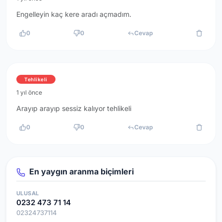
Engelleyin kaç kere aradı açmadım.
0
0
Cevap
Tehlikeli
1 yıl önce
Arayıp arayıp sessiz kalıyor tehlikeli
0
0
Cevap
En yaygın aranma biçimleri
ULUSAL
0232 473 71 14
02324737114