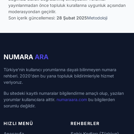
yayınlanmadan önce topluluk kurallarına uygunluk açısından
moderasyondan geçirilir.
Son içerik güncellemesi:
28 Şubat 2025
Metodoloji
NUMARA
ARA
Türkiye'nin kullanıcı yorumlarına dayalı bilinmeyen numara
rehberi. 2020'den bu yana topluluk bildirimleriyle hizmet
veriyoruz.
Bu sitedeki kayıtlı numaralar bilgilendirme amaçlı olup, yazılan
yorumlar kullanıcılara aittir.
numaraara.com
bu bilgilerden
sorumlu değildir.
HIZLI MENÜ
REHBERLER
Anasayfa
Şehir Kodları (Türkiye)