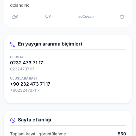
dolandırıcı
0
0
Cevap
En yaygın aranma biçimleri
ULUSAL
0232 473 71 17
02324737117
ULUSLARARASI
+90 232 473 71 17
+902324737117
Sayfa etkinliği
Toplam kayıtlı görüntülenme
550