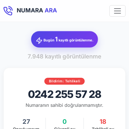
NUMARA
ARA
1
Bugün
kayıtlı görüntülenme.
7.948 kayıtlı görüntülenme
Bildirim: Tehlikeli
0242 255 57 28
Numaranın sahibi doğrulanmamıştır.
27
0
18
Onaylı yorum
Güvenli oy
Tehlikeli oy