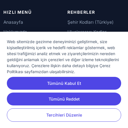
HIZLI MENÜ
REHBERLER
Anasayfa
Şehir Kodları (Türkiye)
Hakkımızda
Uluslararası Kodlar
İletişim
Güvenilir Numaralar
Web sitemizde gezinme deneyiminizi geliştirmek, size
kişiselleştirilmiş içerik ve hedefli reklamlar göstermek, web
sitesi trafiğimizi analiz etmek ve ziyaretçilerimizin nereden
YASAL KORUMA
geldiğini anlamak için çerezleri ve diğer izleme teknolojilerini
kullanıyoruz. Çerezlere ilişkin daha detaylı bilgiye Çerez
Kullanım Koşulları
Politikası sayfamızdan ulaşabilirsiniz.
Gizlilik Sözleşmesi
Tümünü Kabul Et
KVKK Aydınlatma Metni
Çerez Ayarları
Tümünü Reddet
YORUM
PAYLAŞ
Tercihleri Düzenle
© 2020 - 2026 NumaraAra.com | Tüm Hakları Saklıdır.