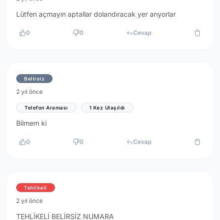
Lütfen açmayın aptallar dolandıracak yer arıyorlar
0
0
Cevap
Belirsiz
2 yıl önce
Telefon Araması
1 Kez Ulaşıldı
Bilmem ki
0
0
Cevap
Tehlikeli
2 yıl önce
TEHLİKELİ BELİRSİZ NUMARA