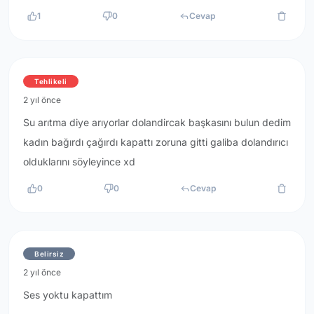
1
0
Cevap
Tehlikeli
2 yıl önce
Su arıtma diye arıyorlar dolandircak başkasını bulun dedim
kadın bağırdı çağırdı kapattı zoruna gitti galiba dolandırıcı
olduklarını söyleyince xd
0
0
Cevap
Belirsiz
2 yıl önce
Ses yoktu kapattım