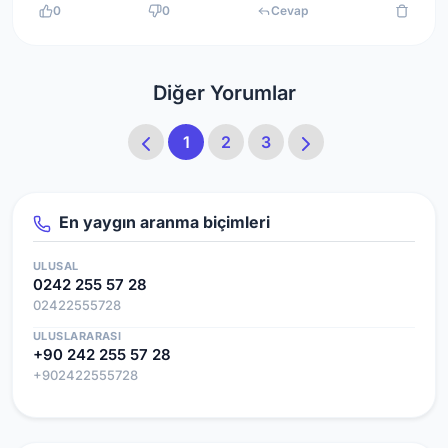
0
0
Cevap
Diğer Yorumlar
1
2
3
En yaygın aranma biçimleri
ULUSAL
0242 255 57 28
02422555728
ULUSLARARASI
+90 242 255 57 28
+902422555728