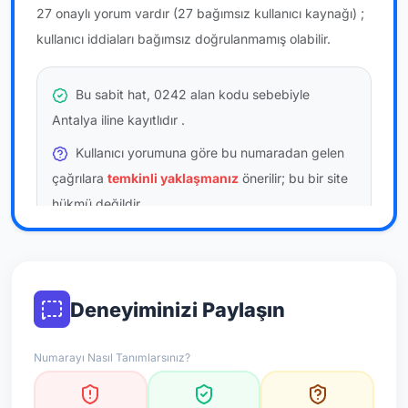
27 onaylı yorum vardır
(27 bağımsız kullanıcı kaynağı)
;
kullanıcı iddiaları bağımsız doğrulanmamış olabilir.
Bu sabit hat, 0242 alan kodu sebebiyle
Antalya iline kayıtlıdır
.
Kullanıcı yorumuna göre bu numaradan gelen
çağrılara
temkinli yaklaşmanız
önerilir; bu bir site
hükmü değildir.
Bu bilgiler onaylı kullanıcı bildirimlerine dayanır;
resmi doğrulama niteliği taşımaz.
Deneyiminizi Paylaşın
*Not: Değerlendirmeler onaylı kullanıcı yorumlarına göre
güncellenir.
Numarayı Nasıl Tanımlarsınız?