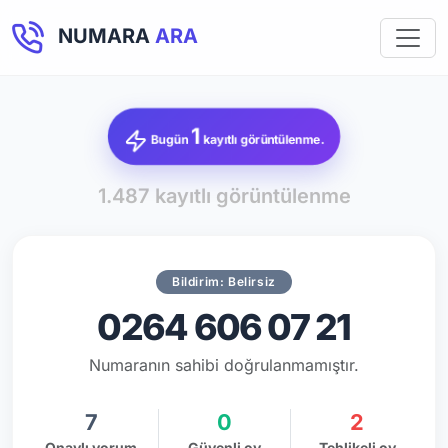
NUMARA
ARA
1
Bugün
kayıtlı görüntülenme.
1.487 kayıtlı görüntülenme
Bildirim: Belirsiz
0264 606 07 21
Numaranın sahibi doğrulanmamıştır.
7
0
2
Onaylı yorum
Güvenli oy
Tehlikeli oy