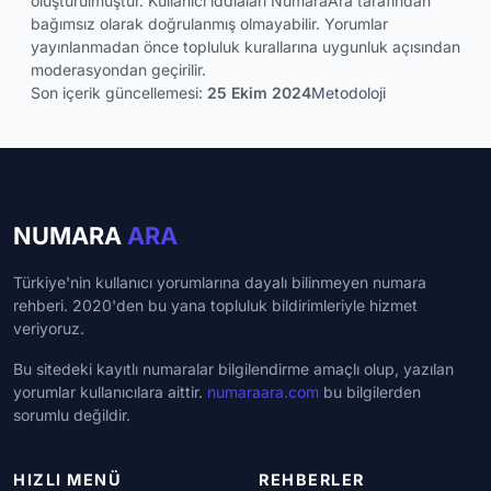
oluşturulmuştur. Kullanıcı iddiaları NumaraAra tarafından
bağımsız olarak doğrulanmış olmayabilir. Yorumlar
yayınlanmadan önce topluluk kurallarına uygunluk açısından
moderasyondan geçirilir.
Son içerik güncellemesi:
25 Ekim 2024
Metodoloji
NUMARA
ARA
Türkiye'nin kullanıcı yorumlarına dayalı bilinmeyen numara
rehberi. 2020'den bu yana topluluk bildirimleriyle hizmet
veriyoruz.
Bu sitedeki kayıtlı numaralar bilgilendirme amaçlı olup, yazılan
yorumlar kullanıcılara aittir.
numaraara.com
bu bilgilerden
sorumlu değildir.
HIZLI MENÜ
REHBERLER