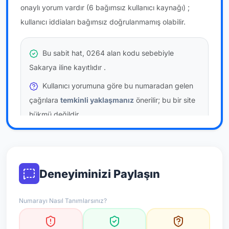
onaylı yorum vardır
(6 bağımsız kullanıcı kaynağı)
;
kullanıcı iddiaları bağımsız doğrulanmamış olabilir.
Bu sabit hat, 0264 alan kodu sebebiyle
Sakarya iline kayıtlıdır
.
Kullanıcı yorumuna göre bu numaradan gelen
çağrılara
temkinli yaklaşmanız
önerilir; bu bir site
hükmü değildir.
Bu bilgiler onaylı kullanıcı bildirimlerine dayanır;
resmi doğrulama niteliği taşımaz.
Deneyiminizi Paylaşın
*Not: Değerlendirmeler onaylı kullanıcı yorumlarına göre
güncellenir.
Numarayı Nasıl Tanımlarsınız?