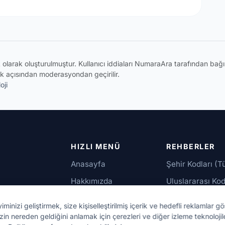
ik olarak oluşturulmuştur. Kullanıcı iddiaları NumaraAra tarafından ba
k açısından moderasyondan geçirilir.
oji
HIZLI MENÜ
REHBERLER
Anasayfa
Şehir Kodları (T
Hakkımızda
Uluslararası Kod
İletişim
Güvenilir Numar
izi geliştirmek, size kişiselleştirilmiş içerik ve hedefli reklamlar gö
up,
zin nereden geldiğini anlamak için çerezleri ve diğer izleme teknolojil
bu