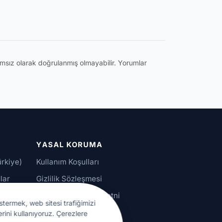
ğımsız olarak doğrulanmış olmayabilir. Yorumlar
YASAL KORUMA
ürkiye)
Kullanım Koşulları
lar
Gizlilik Sözleşmesi
alar
KVKK Aydınlatma Metni
stermek, web sitesi trafiğimizi
Çerez Ayarları
erini kullanıyoruz. Çerezlere