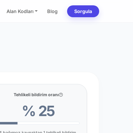
Alan Kodları
Blog
Sorgula
Tehlikeli bildirim oranı
% 25
4 bağımsız kaynaktan 1 tehlikeli bildirim.