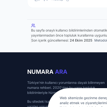
Bu sayfa onaylı kullanıcı bildirimlerinden otomat
yayınlanmadan önce topluluk kurallarına uygunlu
Son içerik güncellemesi:
24 Ekim 2025
Metodol
NUMARA
ARA
Türkiye'nin kullanıcı yorumlarına dayalı bilinmeyen
numara rehberi. 2020'den bu yana topluluk
bildirimleriyle hizmet veriyoruz.
Web sitemizde gezinme deneyimin
Bu sitedeki kayıtlı numaralar bilgilendirme amaçlı ol
analiz etmek ve ziyaretçilerimi
yazılan yorumlar kullanıcılara aittir.
numaraara.com