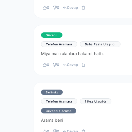
0
0
Cevap
Güvenli
Telefon Araması
Daha Fazla Ulaşıldı
Miya main alanlara hakaret hattı.
0
0
Cevap
Belirsiz
Telefon Araması
1 Kez Ulaşıldı
Cevapsız Arama
Arama beni
0
0
Cevap