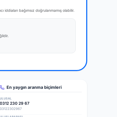
ıcı iddiaları bağımsız doğrulanmamış olabilir.
ildir.
En yaygın aranma biçimleri
ULUSAL
0312 230 29 67
03122302967
ULUSLARARASI