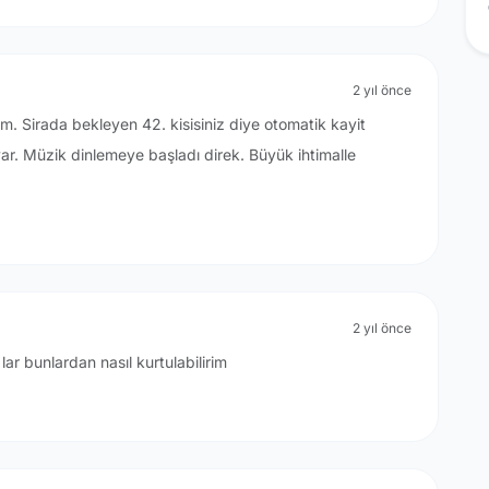
2 yıl önce
im. Sirada bekleyen 42. kisisiniz diye otomatik kayit
i var. Müzik dinlemeye başladı direk. Büyük ihtimalle
2 yıl önce
r lar bunlardan nasıl kurtulabilirim