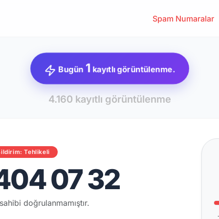
Spam Numaralar
1
Bugün
kayıtlı görüntülenme.
4.160 kayıtlı görüntülenme
ildirim: Tehlikeli
404 07 32
sahibi doğrulanmamıştır.