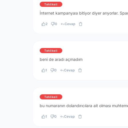
Tehlikeli
İnternet kampanyası bitiyor diyer arıyorlar. Spa
2
0
Cevap
Tehlikeli
beni de aradı açmadım
1
0
Cevap
Tehlikeli
bu numaranın dolandırıcılara ait olması muhtem
1
0
Cevap