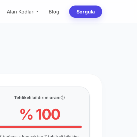
Alan Kodları
Blog
Sorgula
Tehlikeli bildirim oranı
% 100
7 bağımsız kaynaktan 7 tehlikeli bildirim.