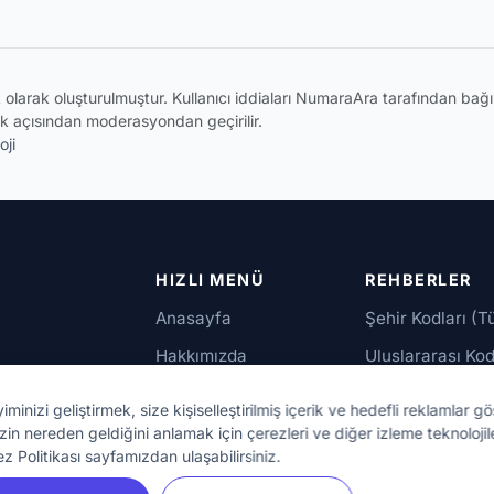
ik olarak oluşturulmuştur. Kullanıcı iddiaları NumaraAra tarafından ba
k açısından moderasyondan geçirilir.
oji
HIZLI MENÜ
REHBERLER
Anasayfa
Şehir Kodları (T
Hakkımızda
Uluslararası Kod
İletişim
Güvenilir Numar
izi geliştirmek, size kişiselleştirilmiş içerik ve hedefli reklamlar gö
up,
zin nereden geldiğini anlamak için çerezleri ve diğer izleme teknolojil
bu
ez Politikası sayfamızdan ulaşabilirsiniz.