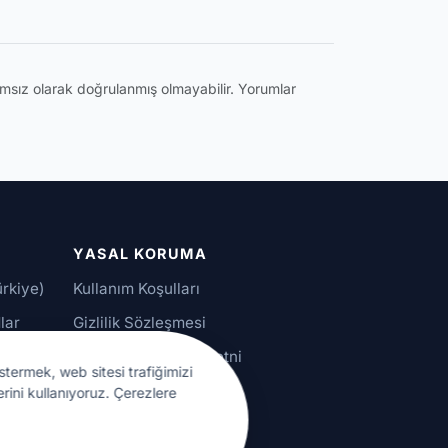
ğımsız olarak doğrulanmış olmayabilir. Yorumlar
YASAL KORUMA
ürkiye)
Kullanım Koşulları
lar
Gizlilik Sözleşmesi
alar
KVKK Aydınlatma Metni
stermek, web sitesi trafiğimizi
Çerez Ayarları
erini kullanıyoruz. Çerezlere