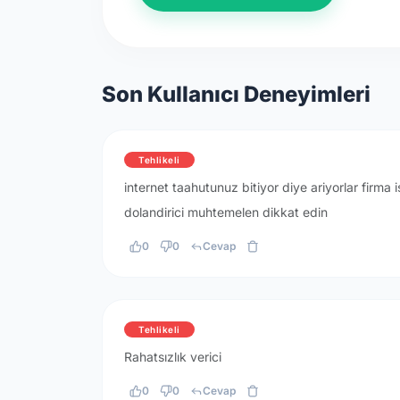
Son Kullanıcı Deneyimleri
Tehlikeli
internet taahutunuz bitiyor diye ariyorlar firm
dolandirici muhtemelen dikkat edin
0
0
Cevap
Tehlikeli
Rahatsızlık verici
0
0
Cevap