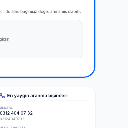
ıcı iddiaları bağımsız doğrulanmamış olabilir.
ildir.
En yaygın aranma biçimleri
ULUSAL
0312 404 07 32
03124040732
ULUSLARARASI