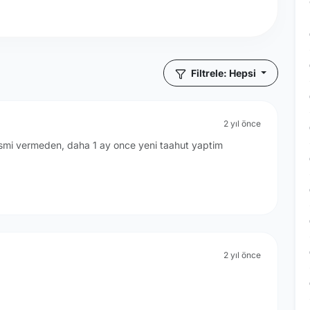
Filtrele: Hepsi
2 yıl önce
a ismi vermeden, daha 1 ay once yeni taahut yaptim
2 yıl önce