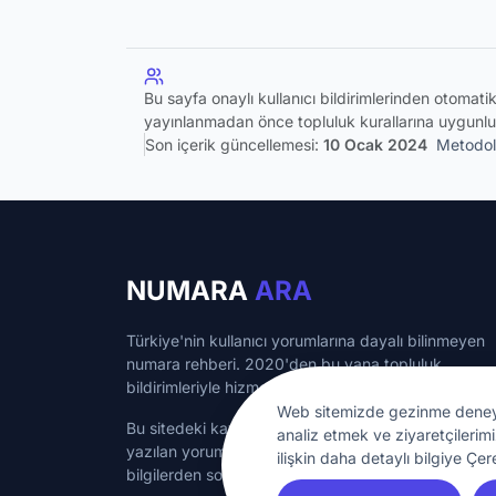
Bu sayfa onaylı kullanıcı bildirimlerinden otomat
yayınlanmadan önce topluluk kurallarına uygunlu
Son içerik güncellemesi:
10 Ocak 2024
Metodol
NUMARA
ARA
Türkiye'nin kullanıcı yorumlarına dayalı bilinmeyen
numara rehberi. 2020'den bu yana topluluk
bildirimleriyle hizmet veriyoruz.
Web sitemizde gezinme deneyimin
Bu sitedeki kayıtlı numaralar bilgilendirme amaçlı ol
analiz etmek ve ziyaretçilerimi
yazılan yorumlar kullanıcılara aittir.
numaraara.com
ilişkin daha detaylı bilgiye Çer
bilgilerden sorumlu değildir.