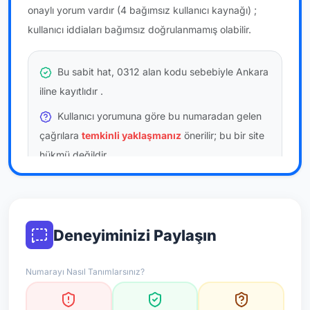
onaylı yorum vardır
(4 bağımsız kullanıcı kaynağı)
;
kullanıcı iddiaları bağımsız doğrulanmamış olabilir.
Bu sabit hat, 0312 alan kodu sebebiyle Ankara
iline kayıtlıdır
.
Kullanıcı yorumuna göre bu numaradan gelen
çağrılara
temkinli yaklaşmanız
önerilir; bu bir site
hükmü değildir.
Bu bilgiler onaylı kullanıcı bildirimlerine dayanır;
resmi doğrulama niteliği taşımaz.
Deneyiminizi Paylaşın
*Not: Değerlendirmeler onaylı kullanıcı yorumlarına göre
güncellenir.
Numarayı Nasıl Tanımlarsınız?