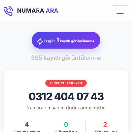
NUMARA
ARA
1
Bugün
kayıtlı görüntülenme.
805 kayıtlı görüntülenme
Bildirim: Tehlikeli
0312 404 07 43
Numaranın sahibi doğrulanmamıştır.
4
0
2
Onaylı yorum
Güvenli oy
Tehlikeli oy