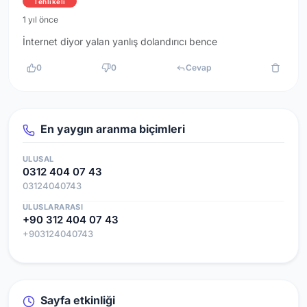
Tehlikeli
1 yıl önce
İnternet diyor yalan yanlış dolandırıcı bence
0
0
Cevap
En yaygın aranma biçimleri
ULUSAL
0312 404 07 43
03124040743
ULUSLARARASI
+90 312 404 07 43
+903124040743
Sayfa etkinliği