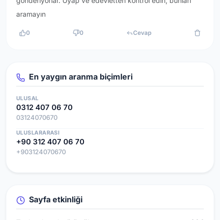
gönderiyorlar. Uyap ve edevletten kontrol edin, bunları
aramayın
0
0
Cevap
En yaygın aranma biçimleri
ULUSAL
0312 407 06 70
03124070670
ULUSLARARASI
+90 312 407 06 70
+903124070670
Sayfa etkinliği