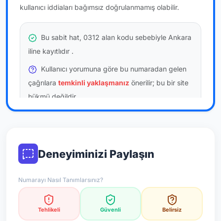
kullanıcı iddiaları bağımsız doğrulanmamış olabilir.
Bu sabit hat, 0312 alan kodu sebebiyle Ankara
iline kayıtlıdır
.
Kullanıcı yorumuna göre bu numaradan gelen
çağrılara
temkinli yaklaşmanız
önerilir; bu bir site
hükmü değildir.
Bu bilgiler onaylı kullanıcı bildirimlerine dayanır;
resmi doğrulama niteliği taşımaz.
Deneyiminizi Paylaşın
*Not: Değerlendirmeler onaylı kullanıcı yorumlarına göre
güncellenir.
Numarayı Nasıl Tanımlarsınız?
Tehlikeli
Güvenli
Belirsiz