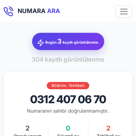
NUMARA
ARA
3
Bugün
kayıtlı görüntülenme.
304 kayıtlı görüntülenme
Bildirim: Tehlikeli
0312 407 06 70
Numaranın sahibi doğrulanmamıştır.
2
0
2
Onaylı yorum
Güvenli oy
Tehlikeli oy