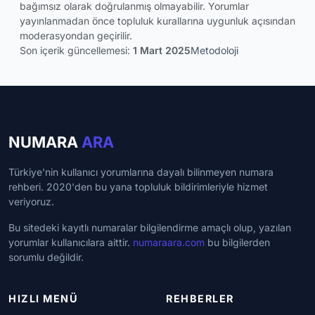
bağımsız olarak doğrulanmış olmayabilir. Yorumlar
yayınlanmadan önce topluluk kurallarına uygunluk açısından
moderasyondan geçirilir.
Son içerik güncellemesi:
1 Mart 2025
Metodoloji
NUMARA
ARA
Türkiye'nin kullanıcı yorumlarına dayalı bilinmeyen numara
rehberi. 2020'den bu yana topluluk bildirimleriyle hizmet
veriyoruz.
Bu sitedeki kayıtlı numaralar bilgilendirme amaçlı olup, yazılan
yorumlar kullanıcılara aittir.
numaraara.com
bu bilgilerden
sorumlu değildir.
HIZLI MENÜ
REHBERLER