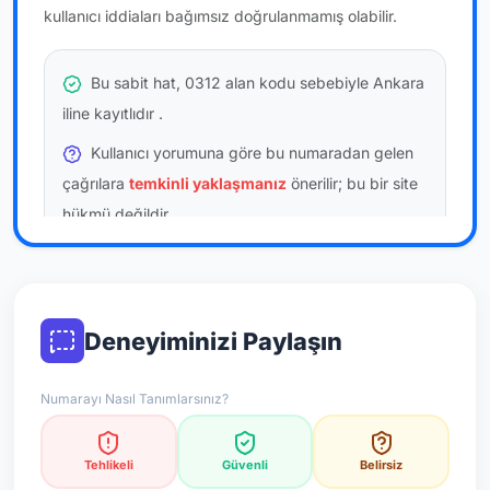
kullanıcı iddiaları bağımsız doğrulanmamış olabilir.
Bu sabit hat, 0312 alan kodu sebebiyle Ankara
iline kayıtlıdır
.
Kullanıcı yorumuna göre bu numaradan gelen
çağrılara
temkinli yaklaşmanız
önerilir; bu bir site
hükmü değildir.
Bu bilgiler onaylı kullanıcı bildirimlerine dayanır;
resmi doğrulama niteliği taşımaz.
Deneyiminizi Paylaşın
*Not: Değerlendirmeler onaylı kullanıcı yorumlarına göre
güncellenir.
Numarayı Nasıl Tanımlarsınız?
Tehlikeli
Güvenli
Belirsiz