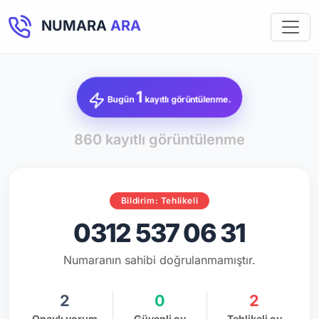
NUMARA
ARA
1
Bugün
kayıtlı görüntülenme.
860 kayıtlı görüntülenme
Bildirim: Tehlikeli
0312 537 06 31
Numaranın sahibi doğrulanmamıştır.
2
0
2
Onaylı yorum
Güvenli oy
Tehlikeli oy