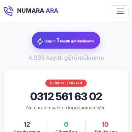
NUMARA
ARA
1
Bugün
kayıtlı görüntülenme.
4.935 kayıtlı görüntülenme
Bildirim: Tehlikeli
0312 561 63 02
Numaranın sahibi doğrulanmamıştır.
12
0
10
Onaylı yorum
Güvenli oy
Tehlikeli oy