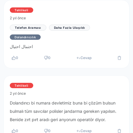
Tehlikeli
2 yıl önce
Telefon Araması
Daha Fazla Ulaşıldı
Dolandırıcılık
احتمال احتيال
0
0
Cevap
Tehlikeli
2 yıl önce
Dolandırıcı bi numara devletimiz buna bi çözüm bulsun
bulmalı tüm savcılar polisler jandarma gereken yapılsın.
Benide zırt pırt aradı geri arıyorum operatör diyor.
0
0
Cevap