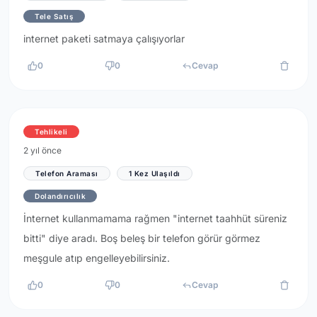
Tele Satış
internet paketi satmaya çalışıyorlar
0
0
Cevap
Tehlikeli
2 yıl önce
Telefon Araması
1 Kez Ulaşıldı
Dolandırıcılık
İnternet kullanmamama rağmen "internet taahhüt süreniz
bitti" diye aradı. Boş beleş bir telefon görür görmez
meşgule atıp engelleyebilirsiniz.
0
0
Cevap