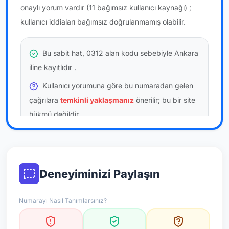
onaylı yorum vardır
(11 bağımsız kullanıcı kaynağı)
;
kullanıcı iddiaları bağımsız doğrulanmamış olabilir.
Bu sabit hat, 0312 alan kodu sebebiyle Ankara
iline kayıtlıdır
.
Kullanıcı yorumuna göre bu numaradan gelen
çağrılara
temkinli yaklaşmanız
önerilir; bu bir site
hükmü değildir.
Bu bilgiler onaylı kullanıcı bildirimlerine dayanır;
resmi doğrulama niteliği taşımaz.
Deneyiminizi Paylaşın
*Not: Değerlendirmeler onaylı kullanıcı yorumlarına göre
güncellenir.
Numarayı Nasıl Tanımlarsınız?