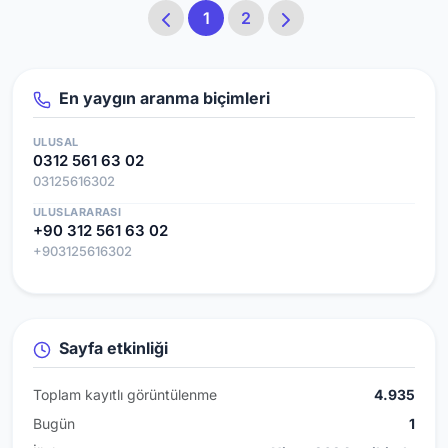
1
2
En yaygın aranma biçimleri
ULUSAL
0312 561 63 02
03125616302
ULUSLARARASI
+90 312 561 63 02
+903125616302
Sayfa etkinliği
Toplam kayıtlı görüntülenme
4.935
Bugün
1