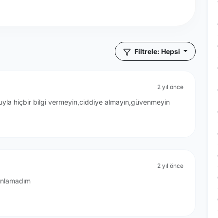
Filtrele: Hepsi
2 yıl önce
uyla hiçbir bilgi vermeyin,ciddiye almayın,güvenmeyin
2 yıl önce
 anlamadım