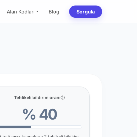
Alan Kodları
Blog
Sorgula
Tehlikeli bildirim oranı
% 40
5 bağımsız kaynaktan 2 tehlikeli bildirim.