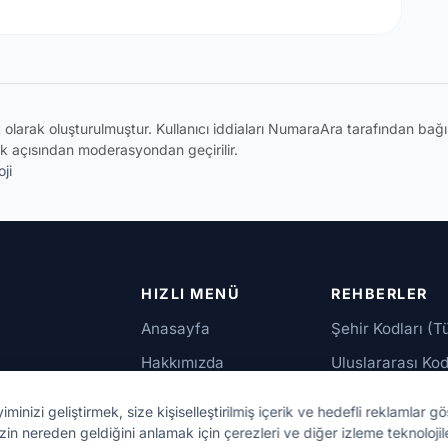
ik olarak oluşturulmuştur. Kullanıcı iddiaları NumaraAra tarafından ba
k açısından moderasyondan geçirilir.
ji
HIZLI MENÜ
REHBERLER
Anasayfa
Şehir Kodları (T
Hakkımızda
Uluslararası Kod
İletişim
Güvenilir Numar
izi geliştirmek, size kişiselleştirilmiş içerik ve hedefli reklamlar gö
up,
zin nereden geldiğini anlamak için çerezleri ve diğer izleme teknolojil
bu