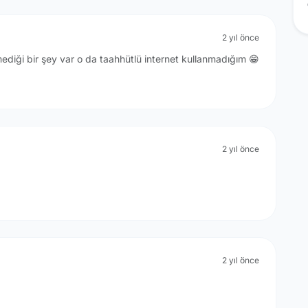
2 yıl önce
lmediği bir şey var o da taahhütlü internet kullanmadığım 😁
2 yıl önce
2 yıl önce