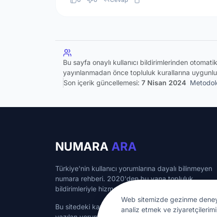
Bu sayfa onaylı kullanıcı bildirimlerinden otomat
yayınlanmadan önce topluluk kurallarına uygunlu
Son içerik güncellemesi:
7 Nisan 2024
Metodolo
NUMARA
ARA
Türkiye'nin kullanıcı yorumlarına dayalı bilinmeyen
numara rehberi. 2020'den bu yana topluluk
bildirimleriyle hizmet veriyoruz.
Web sitemizde gezinme deneyimin
Bu sitedeki kayıtlı numaralar bilgilendirme amaçlı ol
analiz etmek ve ziyaretçilerimi
yazılan yorumlar kullanıcılara aittir.
numaraara.com