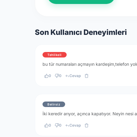
Son Kullanıcı Deneyimleri
Tehlikeli
bu tür numaraları açmayın kardeşim,telefon yol
0
0
Cevap
Belirsiz
İki keredir arıyor, açınca kapatıyor. Neyin nesi
0
0
Cevap