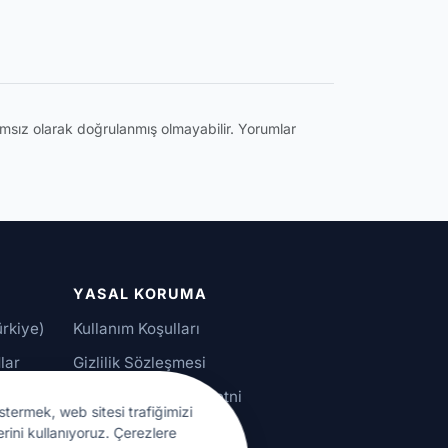
ğımsız olarak doğrulanmış olmayabilir. Yorumlar
YASAL KORUMA
ürkiye)
Kullanım Koşulları
lar
Gizlilik Sözleşmesi
alar
KVKK Aydınlatma Metni
stermek, web sitesi trafiğimizi
Çerez Ayarları
erini kullanıyoruz. Çerezlere