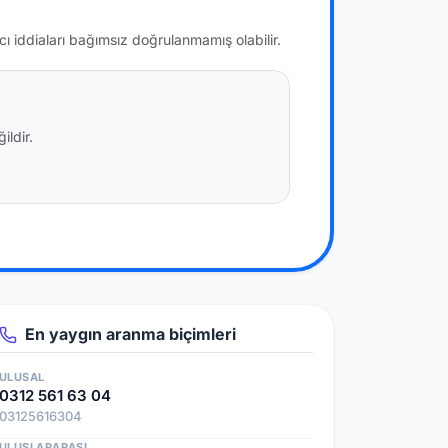
ıcı iddiaları bağımsız doğrulanmamış olabilir.
ildir.
En yaygın aranma biçimleri
ULUSAL
0312 561 63 04
03125616304
ULUSLARARASI