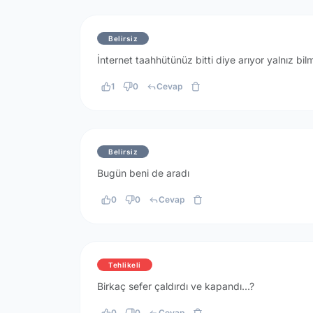
Belirsiz
İnternet taahhütünüz bitti diye arıyor yalnız bi
1
0
Cevap
Belirsiz
Bugün beni de aradı
0
0
Cevap
Tehlikeli
Birkaç sefer çaldırdı ve kapandı...?
0
0
Cevap