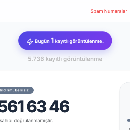
Spam Numaralar
1
Bugün
kayıtlı görüntülenme.
5.736 kayıtlı görüntülenme
Bildirim: Belirsiz
561 63 46
sahibi doğrulanmamıştır.