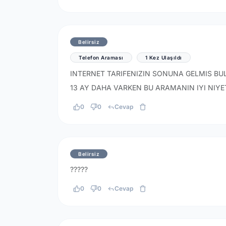
Belirsiz
Telefon Araması
1 Kez Ulaşıldı
INTERNET TARIFENIZIN SONUNA GELMIS BU
13 AY DAHA VARKEN BU ARAMANIN IYI NIY
0
0
Cevap
Belirsiz
?????
0
0
Cevap