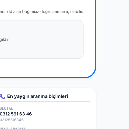
nıcı iddiaları bağımsız doğrulanmamış olabilir.
ildir.
En yaygın aranma biçimleri
ULUSAL
0312 561 63 46
03125616346
ULUSLARARASI