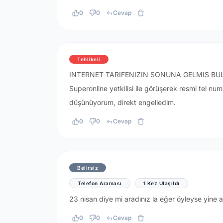
0
0
Cevap
Tehlikeli
INTERNET TARIFENIZIN SONUNA GELMIS BULUNM
Superonline yetkilisi ile görüşerek resmi tel n
düşünüyorum, direkt engelledim.
0
0
Cevap
Belirsiz
Telefon Araması
1 Kez Ulaşıldı
23 nisan diye mi aradınız la eğer öyleyse yine
0
0
Cevap