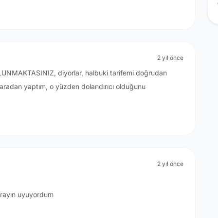
2 yıl önce
AKTASINIZ, diyorlar, halbuki tarifemi doğrudan
umaradan yaptım, o yüzden dolandırıcı olduğunu
2 yıl önce
 arayın uyuyordum