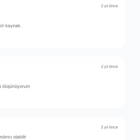
2 yıl önce
bir kaynak.
2 yıl önce
nu düşünüyorum
2 yıl önce
ırıcı olabilir