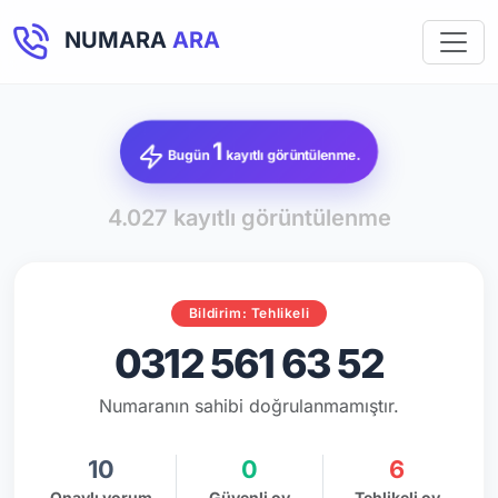
NUMARA
ARA
1
Bugün
kayıtlı görüntülenme.
4.027 kayıtlı görüntülenme
Bildirim: Tehlikeli
0312 561 63 52
Numaranın sahibi doğrulanmamıştır.
10
0
6
Onaylı yorum
Güvenli oy
Tehlikeli oy