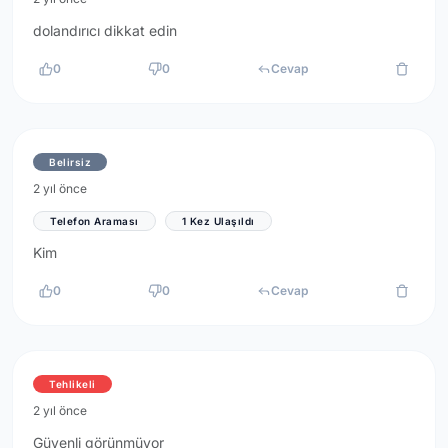
dolandırıcı dikkat edin
0
0
Cevap
Belirsiz
2 yıl önce
Telefon Araması
1 Kez Ulaşıldı
Kim
0
0
Cevap
Tehlikeli
2 yıl önce
Güvenli görünmüyor