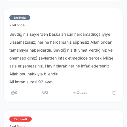
Belirsiz
2 yıl önce
Sevdiğiniz şeylerden başkaları için harcamadıkça iyiye
ulaşamazsınız; her ne harcarsanız şüphesiz Allah ondan
tamamıyla haberdardır. Sevdiğiniz (kıymet verdiğiniz ve
önemsediğiniz) şeylerden infak etmedikçe gerçek iyiliğe
asla erişemezsiniz. Hayır olarak her ne infak ederseniz
Allah onu hakkıyla bilendir.
Ali imran suresi 92.ayet
0
2
Cevap
Tehlikeli
2 yıl önce