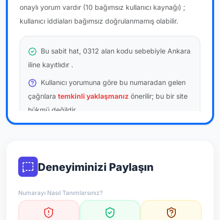
onaylı yorum vardır
(10 bağımsız kullanıcı kaynağı)
;
kullanıcı iddiaları bağımsız doğrulanmamış olabilir.
Bu sabit hat, 0312 alan kodu sebebiyle Ankara
iline kayıtlıdır
.
Kullanıcı yorumuna göre bu numaradan gelen
çağrılara
temkinli yaklaşmanız
önerilir; bu bir site
hükmü değildir.
Bu bilgiler onaylı kullanıcı bildirimlerine dayanır;
resmi doğrulama niteliği taşımaz.
Deneyiminizi Paylaşın
*Not: Değerlendirmeler onaylı kullanıcı yorumlarına göre
güncellenir.
Numarayı Nasıl Tanımlarsınız?