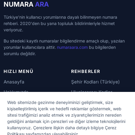
NUMARA
ARA
Türkiye'nin kullanıcı yorumlarına dayalı bilinmeyen numara
rehberi. 2020'den bu yana topluluk bildirimleriyle hizmet
veriyoruz.
Bu sitedeki kayıtlı numaralar bilgilendirme amaçlı olup, yazılan
yorumlar kullanıcılara aittir.
numaraara.com
bu bilgilerden
sorumlu değildir.
HIZLI MENÜ
REHBERLER
Anasayfa
Şehir Kodları (Türkiye)
Hakkımızda
Uluslararası Kodlar
İletişim
Güvenilir Numaralar
Web sitemizde gezinme deneyiminizi geliştirmek, size
kişiselleştirilmiş içerik ve hedefli reklamlar göstermek, web
sitesi trafiğimizi analiz etmek ve ziyaretçilerimizin nereden
YASAL KORUMA
geldiğini anlamak için çerezleri ve diğer izleme teknolojilerini
kullanıyoruz. Çerezlere ilişkin daha detaylı bilgiye Çerez
Kullanım Koşulları
Politikası sayfamızdan ulaşabilirsiniz.