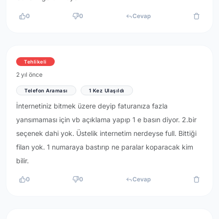
0
0
Cevap
Tehlikeli
2 yıl önce
Telefon Araması
1 Kez Ulaşıldı
İnternetiniz bitmek üzere deyip faturanıza fazla
yansımaması için vb açıklama yapıp 1 e basın diyor. 2.bir
seçenek dahi yok. Üstelik internetim nerdeyse full. Bittiği
filan yok. 1 numaraya bastırıp ne paralar koparacak kim
bilir.
0
0
Cevap