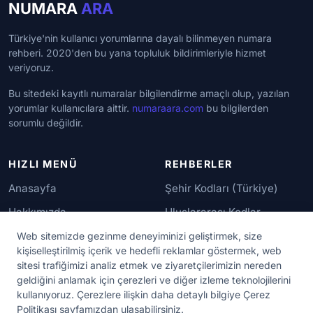
NUMARA
ARA
Türkiye'nin kullanıcı yorumlarına dayalı bilinmeyen numara
rehberi. 2020'den bu yana topluluk bildirimleriyle hizmet
veriyoruz.
Bu sitedeki kayıtlı numaralar bilgilendirme amaçlı olup, yazılan
yorumlar kullanıcılara aittir.
numaraara.com
bu bilgilerden
sorumlu değildir.
HIZLI MENÜ
REHBERLER
Anasayfa
Şehir Kodları (Türkiye)
Hakkımızda
Uluslararası Kodlar
İletişim
Güvenilir Numaralar
Web sitemizde gezinme deneyiminizi geliştirmek, size
kişiselleştirilmiş içerik ve hedefli reklamlar göstermek, web
sitesi trafiğimizi analiz etmek ve ziyaretçilerimizin nereden
YASAL KORUMA
geldiğini anlamak için çerezleri ve diğer izleme teknolojilerini
kullanıyoruz. Çerezlere ilişkin daha detaylı bilgiye Çerez
Kullanım Koşulları
Politikası sayfamızdan ulaşabilirsiniz.