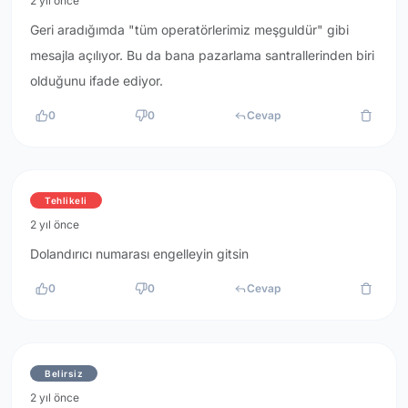
2 yıl önce
Geri aradığımda "tüm operatörlerimiz meşguldür" gibi
mesajla açılıyor. Bu da bana pazarlama santrallerinden biri
olduğunu ifade ediyor.
0
0
Cevap
Tehlikeli
2 yıl önce
Dolandırıcı numarası engelleyin gitsin
0
0
Cevap
Belirsiz
2 yıl önce