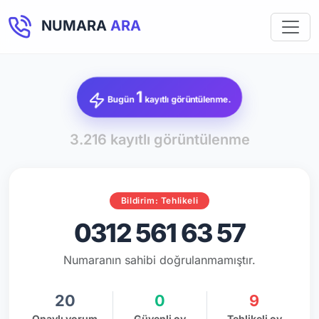
NUMARA
ARA
1
Bugün
kayıtlı görüntülenme.
3.216 kayıtlı görüntülenme
Bildirim: Tehlikeli
0312 561 63 57
Numaranın sahibi doğrulanmamıştır.
20
0
9
Onaylı yorum
Güvenli oy
Tehlikeli oy