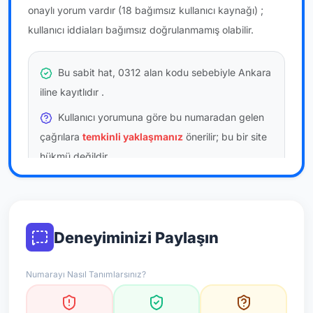
onaylı yorum vardır
(18 bağımsız kullanıcı kaynağı)
;
kullanıcı iddiaları bağımsız doğrulanmamış olabilir.
Bu sabit hat, 0312 alan kodu sebebiyle Ankara
iline kayıtlıdır
.
Kullanıcı yorumuna göre bu numaradan gelen
çağrılara
temkinli yaklaşmanız
önerilir; bu bir site
hükmü değildir.
Bu bilgiler onaylı kullanıcı bildirimlerine dayanır;
resmi doğrulama niteliği taşımaz.
Deneyiminizi Paylaşın
*Not: Değerlendirmeler onaylı kullanıcı yorumlarına göre
güncellenir.
Numarayı Nasıl Tanımlarsınız?