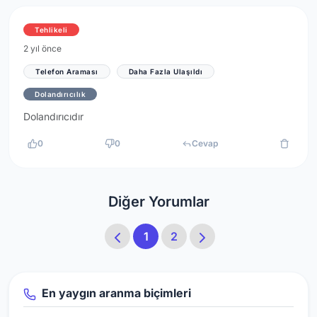
Tehlikeli
2 yıl önce
Telefon Araması
Daha Fazla Ulaşıldı
Dolandırıcılık
Dolandırıcıdır
0
0
Cevap
Diğer Yorumlar
1
2
En yaygın aranma biçimleri