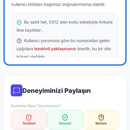
kullanıcı iddiaları bağımsız doğrulanmamış olabilir.
Bu sabit hat, 0312 alan kodu sebebiyle Ankara
iline kayıtlıdır
.
Kullanıcı yorumuna göre bu numaradan gelen
çağrılara
temkinli yaklaşmanız
önerilir; bu bir site
hükmü değildir.
Bu bilgiler onaylı kullanıcı bildirimlerine dayanır;
resmi doğrulama niteliği taşımaz.
Deneyiminizi Paylaşın
*Not: Değerlendirmeler onaylı kullanıcı yorumlarına göre
güncellenir.
Numarayı Nasıl Tanımlarsınız?
Tehlikeli
Güvenli
Belirsiz