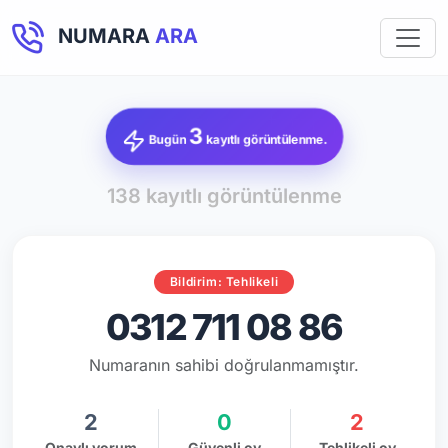
NUMARA
ARA
3
Bugün
kayıtlı görüntülenme.
138 kayıtlı görüntülenme
Bildirim: Tehlikeli
0312 711 08 86
Numaranın sahibi doğrulanmamıştır.
2
0
2
Onaylı yorum
Güvenli oy
Tehlikeli oy