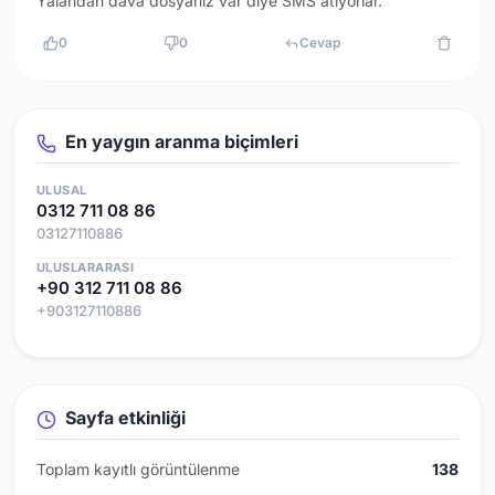
Yalandan dava dosyanız var diye SMS atıyorlar.
0
0
Cevap
En yaygın aranma biçimleri
ULUSAL
0312 711 08 86
03127110886
ULUSLARARASI
+90 312 711 08 86
+903127110886
Sayfa etkinliği
Toplam kayıtlı görüntülenme
138