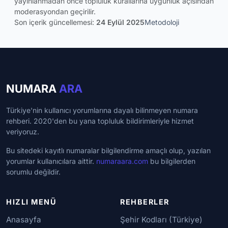
yayınlanmadan önce topluluk kurallarına uygunluk açısından
moderasyondan geçirilir.
Son içerik güncellemesi:
24 Eylül 2025
Metodoloji
NUMARA
ARA
Türkiye'nin kullanıcı yorumlarına dayalı bilinmeyen numara
rehberi. 2020'den bu yana topluluk bildirimleriyle hizmet
veriyoruz.
Bu sitedeki kayıtlı numaralar bilgilendirme amaçlı olup, yazılan
yorumlar kullanıcılara aittir.
numaraara.com
bu bilgilerden
sorumlu değildir.
HIZLI MENÜ
REHBERLER
Anasayfa
Şehir Kodları (Türkiye)