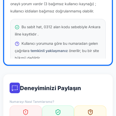
onaylı yorum vardır
(3 bağımsız kullanıcı kaynağı)
;
kullanıcı iddiaları bağımsız doğrulanmamış olabilir.
Bu sabit hat, 0312 alan kodu sebebiyle Ankara
iline kayıtlıdır
.
Kullanıcı yorumuna göre bu numaradan gelen
çağrılara
temkinli yaklaşmanız
önerilir; bu bir site
hükmü değildir.
Bu bilgiler onaylı kullanıcı bildirimlerine dayanır;
resmi doğrulama niteliği taşımaz.
Deneyiminizi Paylaşın
*Not: Değerlendirmeler onaylı kullanıcı yorumlarına göre
güncellenir.
Numarayı Nasıl Tanımlarsınız?