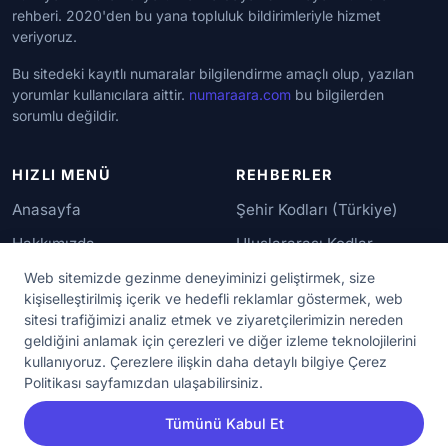
rehberi. 2020'den bu yana topluluk bildirimleriyle hizmet
veriyoruz.
Bu sitedeki kayıtlı numaralar bilgilendirme amaçlı olup, yazılan
yorumlar kullanıcılara aittir.
numaraara.com
bu bilgilerden
sorumlu değildir.
HIZLI MENÜ
REHBERLER
Anasayfa
Şehir Kodları (Türkiye)
Hakkımızda
Uluslararası Kodlar
İletişim
Güvenilir Numaralar
Web sitemizde gezinme deneyiminizi geliştirmek, size
kişiselleştirilmiş içerik ve hedefli reklamlar göstermek, web
sitesi trafiğimizi analiz etmek ve ziyaretçilerimizin nereden
YASAL KORUMA
geldiğini anlamak için çerezleri ve diğer izleme teknolojilerini
kullanıyoruz. Çerezlere ilişkin daha detaylı bilgiye Çerez
Kullanım Koşulları
Politikası sayfamızdan ulaşabilirsiniz.
Gizlilik Sözleşmesi
Tümünü Kabul Et
KVKK Aydınlatma Metni