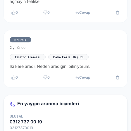
açmayın tehlikeli
0
0
Cevap
Belirsiz
2 yıl önce
Telefon Araması
Daha Fazla Ulaşıldı
İki kere aradı. Neden aradığını bilmiyorum.
0
0
Cevap
En yaygın aranma biçimleri
ULUSAL
0312 737 00 19
03127370019