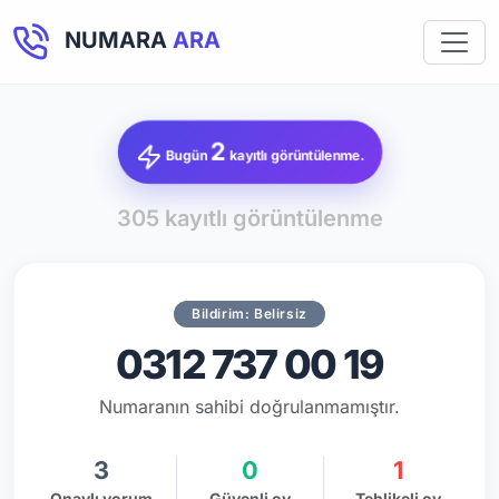
NUMARA
ARA
2
Bugün
kayıtlı görüntülenme.
305 kayıtlı görüntülenme
Bildirim: Belirsiz
0312 737 00 19
Numaranın sahibi doğrulanmamıştır.
3
0
1
Onaylı yorum
Güvenli oy
Tehlikeli oy