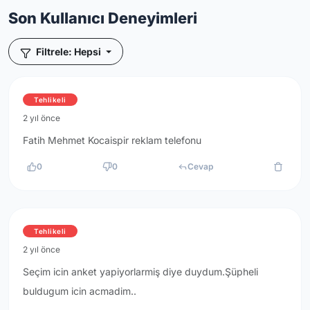
Son Kullanıcı Deneyimleri
Filtrele: Hepsi
Tehlikeli
2 yıl önce
Fatih Mehmet Kocaispir reklam telefonu
0
0
Cevap
Tehlikeli
2 yıl önce
Seçim icin anket yapiyorlarmiş diye duydum.Şüpheli
buldugum icin acmadim..