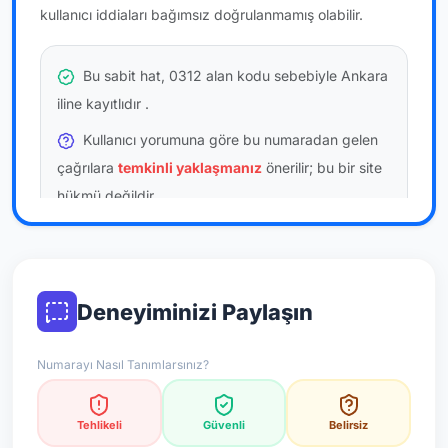
kullanıcı iddiaları bağımsız doğrulanmamış olabilir.
Bu sabit hat, 0312 alan kodu sebebiyle Ankara
iline kayıtlıdır
.
Kullanıcı yorumuna göre bu numaradan gelen
çağrılara
temkinli yaklaşmanız
önerilir; bu bir site
hükmü değildir.
Bu bilgiler onaylı kullanıcı bildirimlerine dayanır;
resmi doğrulama niteliği taşımaz.
Deneyiminizi Paylaşın
*Not: Değerlendirmeler onaylı kullanıcı yorumlarına göre
güncellenir.
Numarayı Nasıl Tanımlarsınız?
Tehlikeli
Güvenli
Belirsiz