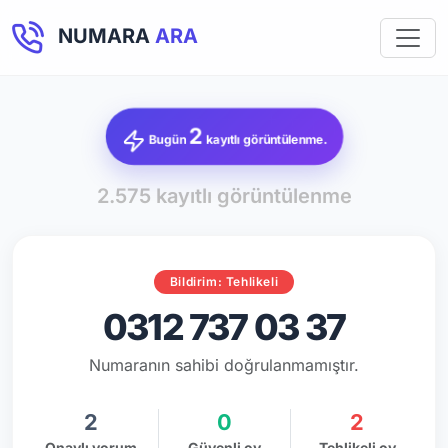
NUMARA
ARA
2
Bugün
kayıtlı görüntülenme.
2.575 kayıtlı görüntülenme
Bildirim: Tehlikeli
0312 737 03 37
Numaranın sahibi doğrulanmamıştır.
2
0
2
Onaylı yorum
Güvenli oy
Tehlikeli oy