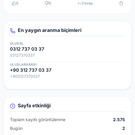
0
0
Cevap
En yaygın aranma biçimleri
ULUSAL
0312 737 03 37
03127370337
ULUSLARARASI
+90 312 737 03 37
+903127370337
Sayfa etkinliği
Toplam kayıtlı görüntülenme
2.575
Bugün
2