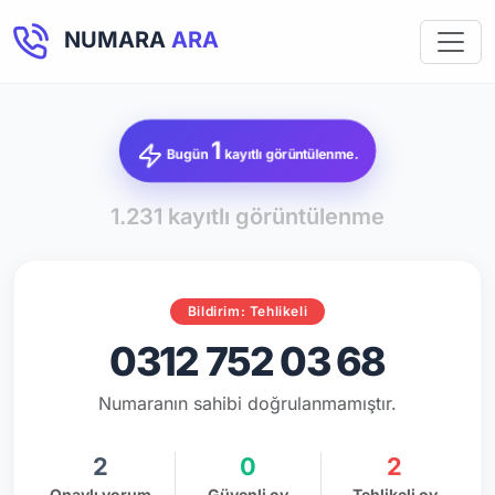
NUMARA
ARA
1
Bugün
kayıtlı görüntülenme.
1.231 kayıtlı görüntülenme
Bildirim: Tehlikeli
0312 752 03 68
Numaranın sahibi doğrulanmamıştır.
2
0
2
Onaylı yorum
Güvenli oy
Tehlikeli oy