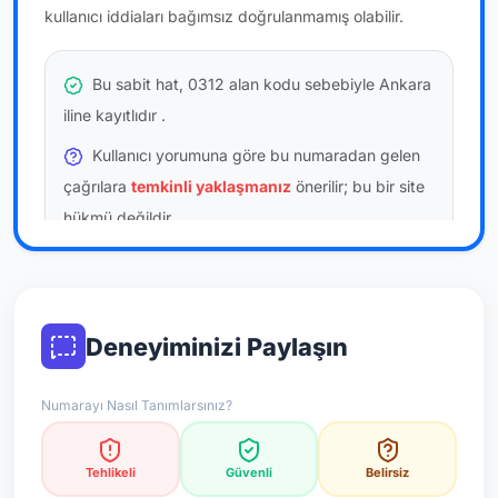
kullanıcı iddiaları bağımsız doğrulanmamış olabilir.
Bu sabit hat, 0312 alan kodu sebebiyle Ankara
iline kayıtlıdır
.
Kullanıcı yorumuna göre bu numaradan gelen
çağrılara
temkinli yaklaşmanız
önerilir; bu bir site
hükmü değildir.
Bu bilgiler onaylı kullanıcı bildirimlerine dayanır;
resmi doğrulama niteliği taşımaz.
Deneyiminizi Paylaşın
*Not: Değerlendirmeler onaylı kullanıcı yorumlarına göre
güncellenir.
Numarayı Nasıl Tanımlarsınız?
Tehlikeli
Güvenli
Belirsiz