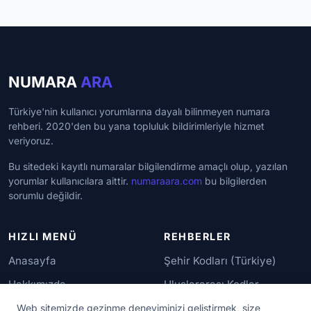
NUMARA
ARA
Türkiye'nin kullanıcı yorumlarına dayalı bilinmeyen numara
rehberi. 2020'den bu yana topluluk bildirimleriyle hizmet
veriyoruz.
Bu sitedeki kayıtlı numaralar bilgilendirme amaçlı olup, yazılan
yorumlar kullanıcılara aittir.
numaraara.com
bu bilgilerden
sorumlu değildir.
HIZLI MENÜ
REHBERLER
Anasayfa
Şehir Kodları (Türkiye)
Hakkımızda
Uluslararası Kodlar
İletişim
Güvenilir Numaralar
Web sitemizde gezinme deneyiminizi geliştirmek, size