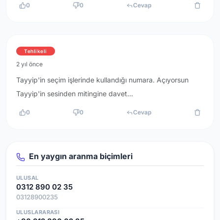
0
0
Cevap
Tehlikeli
2 yıl önce
Tayyip'in seçim işlerinde kullandığı numara. Açıyorsun
Tayyip'in sesinden mitingine davet...
0
0
Cevap
En yaygın aranma biçimleri
ULUSAL
0312 890 02 35
03128900235
ULUSLARARASI