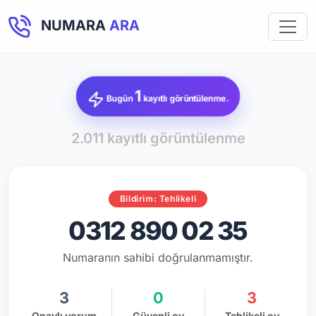
NUMARA
ARA
1
Bugün
kayıtlı görüntülenme.
2.011 kayıtlı görüntülenme
Bildirim: Tehlikeli
0312 890 02 35
Numaranın sahibi doğrulanmamıştır.
3
0
3
Onaylı yorum
Güvenli oy
Tehlikeli oy