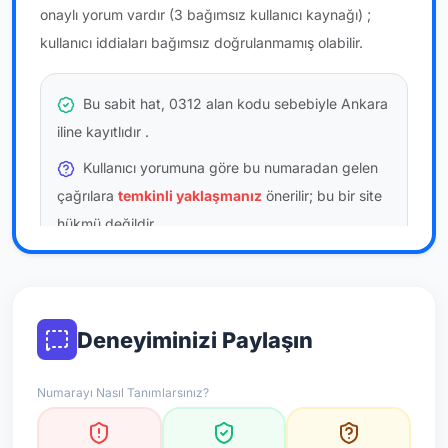
onaylı yorum vardır
(3 bağımsız kullanıcı kaynağı)
;
kullanıcı iddiaları bağımsız doğrulanmamış olabilir.
Bu sabit hat, 0312 alan kodu sebebiyle Ankara
iline kayıtlıdır
.
Kullanıcı yorumuna göre bu numaradan gelen
çağrılara
temkinli yaklaşmanız
önerilir; bu bir site
hükmü değildir.
Bu bilgiler onaylı kullanıcı bildirimlerine dayanır;
resmi doğrulama niteliği taşımaz.
Deneyiminizi Paylaşın
*Not: Değerlendirmeler onaylı kullanıcı yorumlarına göre
güncellenir.
Numarayı Nasıl Tanımlarsınız?