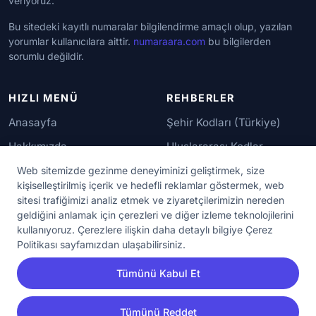
veriyoruz.
Bu sitedeki kayıtlı numaralar bilgilendirme amaçlı olup, yazılan
yorumlar kullanıcılara aittir.
numaraara.com
bu bilgilerden
sorumlu değildir.
HIZLI MENÜ
REHBERLER
Anasayfa
Şehir Kodları (Türkiye)
Hakkımızda
Uluslararası Kodlar
İletişim
Güvenilir Numaralar
Web sitemizde gezinme deneyiminizi geliştirmek, size
kişiselleştirilmiş içerik ve hedefli reklamlar göstermek, web
sitesi trafiğimizi analiz etmek ve ziyaretçilerimizin nereden
YASAL KORUMA
geldiğini anlamak için çerezleri ve diğer izleme teknolojilerini
kullanıyoruz. Çerezlere ilişkin daha detaylı bilgiye Çerez
Kullanım Koşulları
Politikası sayfamızdan ulaşabilirsiniz.
Gizlilik Sözleşmesi
Tümünü Kabul Et
KVKK Aydınlatma Metni
Çerez Ayarları
Tümünü Reddet