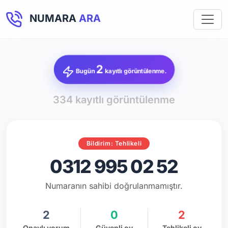
NUMARA
ARA
2
Bugün
kayıtlı görüntülenme.
334 kayıtlı görüntülenme
Bildirim: Tehlikeli
0312 995 02 52
Numaranın sahibi doğrulanmamıştır.
2
0
2
Onaylı yorum
Güvenli oy
Tehlikeli oy