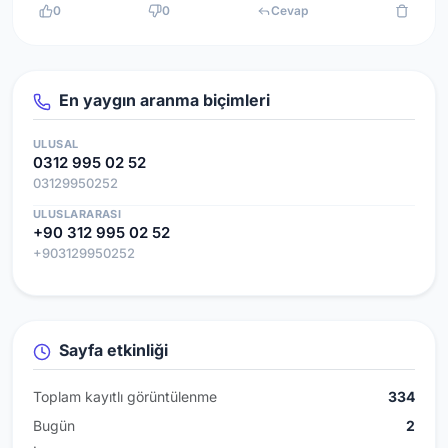
0
0
Cevap
En yaygın aranma biçimleri
ULUSAL
0312 995 02 52
03129950252
ULUSLARARASI
+90 312 995 02 52
+903129950252
Sayfa etkinliği
Toplam kayıtlı görüntülenme
334
Bugün
2