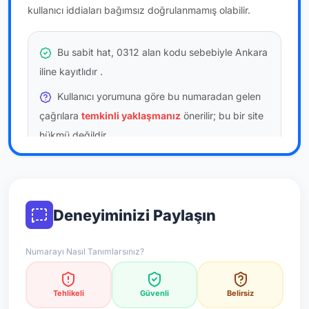
kullanıcı iddiaları bağımsız doğrulanmamış olabilir.
Bu sabit hat, 0312 alan kodu sebebiyle Ankara
iline kayıtlıdır
.
Kullanıcı yorumuna göre bu numaradan gelen
çağrılara
temkinli yaklaşmanız
önerilir; bu bir site
hükmü değildir.
Bu bilgiler onaylı kullanıcı bildirimlerine dayanır;
resmi doğrulama niteliği taşımaz.
Deneyiminizi Paylaşın
*Not: Değerlendirmeler onaylı kullanıcı yorumlarına göre
güncellenir.
Numarayı Nasıl Tanımlarsınız?
Tehlikeli
Güvenli
Belirsiz