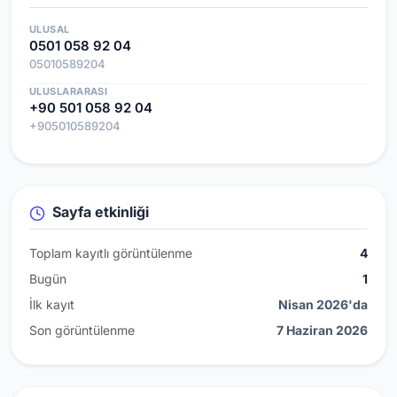
ULUSAL
0501 058 92 04
05010589204
ULUSLARARASI
+90 501 058 92 04
+905010589204
Sayfa etkinliği
Toplam kayıtlı görüntülenme
4
Bugün
1
İlk kayıt
Nisan 2026'da
Son görüntülenme
7 Haziran 2026