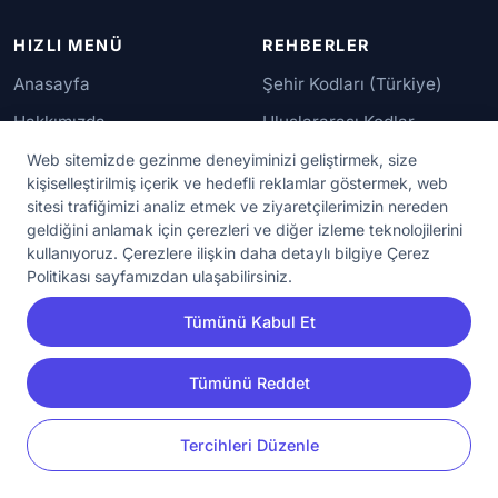
HIZLI MENÜ
REHBERLER
Anasayfa
Şehir Kodları (Türkiye)
Hakkımızda
Uluslararası Kodlar
İletişim
Güvenilir Numaralar
Web sitemizde gezinme deneyiminizi geliştirmek, size
kişiselleştirilmiş içerik ve hedefli reklamlar göstermek, web
sitesi trafiğimizi analiz etmek ve ziyaretçilerimizin nereden
YASAL KORUMA
geldiğini anlamak için çerezleri ve diğer izleme teknolojilerini
kullanıyoruz. Çerezlere ilişkin daha detaylı bilgiye Çerez
Kullanım Koşulları
Politikası sayfamızdan ulaşabilirsiniz.
Gizlilik Sözleşmesi
Tümünü Kabul Et
KVKK Aydınlatma Metni
Çerez Ayarları
Tümünü Reddet
YORUM
PAYLAŞ
Tercihleri Düzenle
© 2020 - 2026 NumaraAra.com | Tüm Hakları Saklıdır.