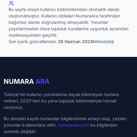
Bu sayfa onaylı kullanıcı bildirimlerinden otomatik olarak
oluşturulmuştur. Kullanıcı iddiaları NumaraAra tarafından
bağımsız olarak doğrulanmış olmayabilir. Yorumlar
yayınlanmadan önce topluluk kurallarına uygunluk açısından
moderasyondan geçirilir.
Son içerik güncellemesi:
28 Haziran 2024
Metodoloji
NUMARA
ARA
Türkiye'nin kullanıcı yorumlarına dayalı bilinmeyen numara
rehberi. 2020'den bu yana topluluk bildirimleriyle hizmet
veriyoruz.
Bu sitedeki kayıtlı numaralar bilgilendirme amaçlı olup, yazılan
yorumlar kullanıcılara aittir.
numaraara.com
bu bilgilerden
sorumlu değildir.