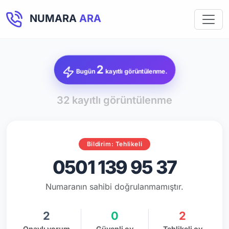
NUMARA
ARA
2
Bugün
kayıtlı görüntülenme.
32 kayıtlı görüntülenme
Bildirim: Tehlikeli
0501 139 95 37
Numaranın sahibi doğrulanmamıştır.
2
0
2
Onaylı yorum
Güvenli oy
Tehlikeli oy