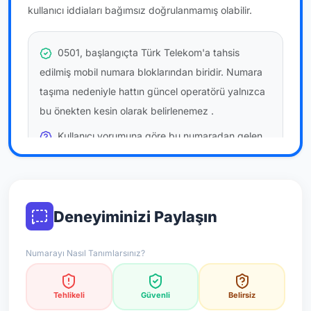
kullanıcı iddiaları bağımsız doğrulanmamış olabilir.
0501, başlangıçta Türk Telekom'a tahsis
edilmiş mobil numara bloklarından biridir. Numara
taşıma nedeniyle hattın güncel operatörü yalnızca
bu önekten kesin olarak belirlenemez
.
Kullanıcı yorumuna göre bu numaradan gelen
çağrılara
temkinli yaklaşmanız
önerilir; bu bir site
hükmü değildir.
Bu bilgiler onaylı kullanıcı bildirimlerine dayanır;
Deneyiminizi Paylaşın
resmi doğrulama niteliği taşımaz.
Numarayı Nasıl Tanımlarsınız?
*Not: Değerlendirmeler onaylı kullanıcı yorumlarına göre
güncellenir.
Tehlikeli
Güvenli
Belirsiz