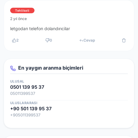
Tehlikeli
2 yıl önce
letgodan telefon dolandırıcilar
2
0
Cevap
En yaygın aranma biçimleri
ULUSAL
0501 139 95 37
05011399537
ULUSLARARASI
+90 501 139 95 37
+905011399537