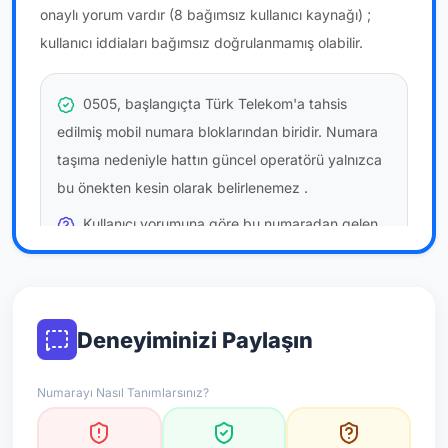
onaylı yorum vardır
(8 bağımsız kullanıcı kaynağı)
;
kullanıcı iddiaları bağımsız doğrulanmamış olabilir.
0505, başlangıçta Türk Telekom'a tahsis
edilmiş mobil numara bloklarından biridir. Numara
taşıma nedeniyle hattın güncel operatörü yalnızca
bu önekten kesin olarak belirlenemez
.
Kullanıcı yorumuna göre bu numaradan gelen
çağrılara
temkinli yaklaşmanız
önerilir; bu bir site
hükmü değildir.
Bu bilgiler onaylı kullanıcı bildirimlerine dayanır;
Deneyiminizi Paylaşın
resmi doğrulama niteliği taşımaz.
Numarayı Nasıl Tanımlarsınız?
*Not: Değerlendirmeler onaylı kullanıcı yorumlarına göre
güncellenir.