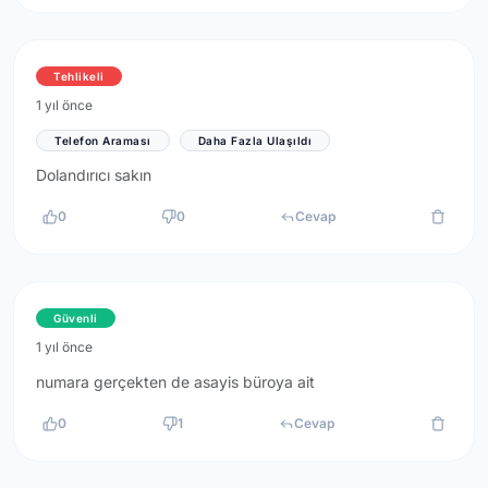
Tehlikeli
1 yıl önce
Telefon Araması
Daha Fazla Ulaşıldı
Dolandırıcı sakın
0
0
Cevap
Güvenli
1 yıl önce
numara gerçekten de asayis büroya ait
0
1
Cevap