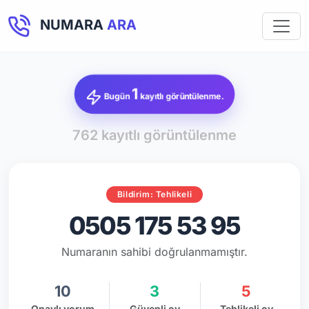
NUMARA
ARA
1
Bugün
kayıtlı görüntülenme.
762 kayıtlı görüntülenme
Bildirim: Tehlikeli
0505 175 53 95
Numaranın sahibi doğrulanmamıştır.
10
3
5
Onaylı yorum
Güvenli oy
Tehlikeli oy