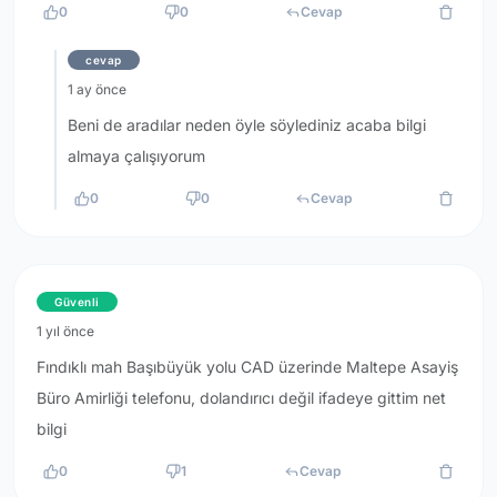
0
0
Cevap
cevap
1 ay önce
Beni de aradılar neden öyle söylediniz acaba bilgi
almaya çalışıyorum
0
0
Cevap
Güvenli
1 yıl önce
Fındıklı mah Başıbüyük yolu CAD üzerinde Maltepe Asayiş
Büro Amirliği telefonu, dolandırıcı değil ifadeye gittim net
bilgi
0
1
Cevap