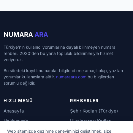
NUMARA
ARA
Türkiye'nin kullanıcı yorumlarına dayalı bilinmeyen numara
rehberi. 2020'den bu yana topluluk bildirimleriyle hizmet
veriyoruz.
Bu sitedeki kayıtlı numaralar bilgilendirme amaçlı olup, yazılan
yorumlar kullanıcılara aittir.
numaraara.com
bu bilgilerden
sorumlu değildir.
HIZLI MENÜ
REHBERLER
Anasayfa
Şehir Kodları (Türkiye)
Hakkımızda
Uluslararası Kodlar
İletişim
Güvenilir Numaralar
Web sitemizde gezinme deneyiminizi geliştirmek, size