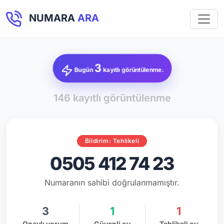
NUMARA
ARA
3
Bugün
kayıtlı görüntülenme.
146 kayıtlı görüntülenme
Bildirim: Tehlikeli
0505 412 74 23
Numaranın sahibi doğrulanmamıştır.
3
1
1
Onaylı yorum
Güvenli oy
Tehlikeli oy