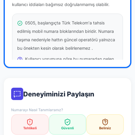
kullanıcı iddiaları bağımsız doğrulanmamış olabilir.
0505, başlangıçta Türk Telekom'a tahsis
edilmiş mobil numara bloklarından biridir. Numara
taşıma nedeniyle hattın güncel operatörü yalnızca
bu önekten kesin olarak belirlenemez
.
Kullanıcı yorumuna göre bu numaradan gelen
çağrılara
temkinli yaklaşmanız
önerilir; bu bir site
hükmü değildir.
Bu bilgiler onaylı kullanıcı bildirimlerine dayanır;
Deneyiminizi Paylaşın
resmi doğrulama niteliği taşımaz.
Numarayı Nasıl Tanımlarsınız?
*Not: Değerlendirmeler onaylı kullanıcı yorumlarına göre
güncellenir.
Tehlikeli
Güvenli
Belirsiz