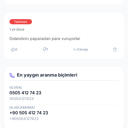
Tehlikeli
1 yıl önce
Dolandırıcı paparadan para vuruyorlar
0
1
Cevap
En yaygın aranma biçimleri
ULUSAL
0505 412 74 23
05054127423
ULUSLARARASI
+90 505 412 74 23
+905054127423