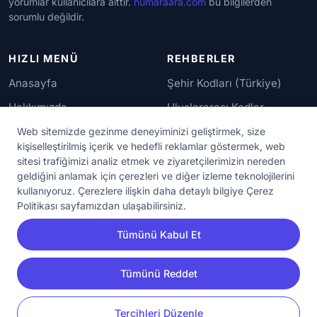
yorumlar kullanıcılara aittir.
numaraara.com
bu bilgilerden
sorumlu değildir.
HIZLI MENÜ
REHBERLER
Anasayfa
Şehir Kodları (Türkiye)
Hakkımızda
Uluslararası Kodlar
İletişim
Güvenilir Numaralar
Web sitemizde gezinme deneyiminizi geliştirmek, size
kişiselleştirilmiş içerik ve hedefli reklamlar göstermek, web
sitesi trafiğimizi analiz etmek ve ziyaretçilerimizin nereden
YASAL KORUMA
geldiğini anlamak için çerezleri ve diğer izleme teknolojilerini
kullanıyoruz. Çerezlere ilişkin daha detaylı bilgiye Çerez
Kullanım Koşulları
Politikası sayfamızdan ulaşabilirsiniz.
Gizlilik Sözleşmesi
Tümünü Kabul Et
KVKK Aydınlatma Metni
Çerez Ayarları
Tümünü Reddet
YORUM
PAYLAŞ
Tercihleri Düzenle