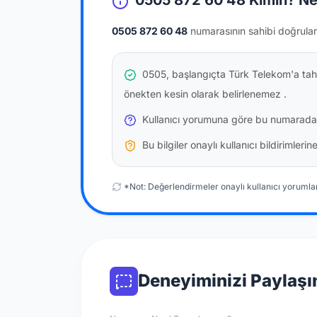
0505 872 60 48 Kimin? Ne
0505 872 60 48
numarasının sahibi doğrula
0505, başlangıçta Türk Telekom'a tahs
önekten kesin olarak belirlenemez
.
Kullanıcı yorumuna göre bu numarada
Bu bilgiler onaylı kullanıcı bildirimler
*Not: Değerlendirmeler onaylı kullanıcı yorumlar
Deneyiminizi Paylaşı