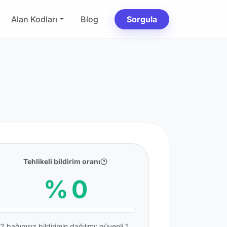
Alan Kodları
Blog
Sorgula
Tehlikeli bildirim oranı
% 0
2 bağımsız bildirimin dağılımı: güvenli 1,