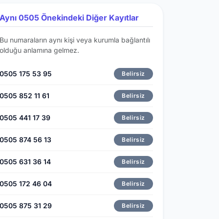
Aynı 0505 Önekindeki Diğer Kayıtlar
Bu numaraların aynı kişi veya kurumla bağlantılı
olduğu anlamına gelmez.
0505 175 53 95
Belirsiz
0505 852 11 61
Belirsiz
0505 441 17 39
Belirsiz
0505 874 56 13
Belirsiz
0505 631 36 14
Belirsiz
0505 172 46 04
Belirsiz
0505 875 31 29
Belirsiz