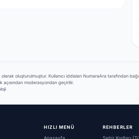
ik olarak oluşturulmuştur. Kullanıcı iddiaları NumaraAra tarafından ba
k açısından moderasyondan geçirilir.
oji
HIZLI MENÜ
REHBERLER
Anasayfa
Şehir Kodları (T