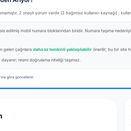
den Arıyor?
nmamıştır.
2 onaylı yorum vardır
(2 bağımsız kullanıcı kaynağı)
; kulla
is edilmiş mobil numara bloklarından biridir. Numara taşıma nedeniyl
n gelen çağrılara
daha az temkinli yaklaşılabilir
önerilir; bu bir site 
ine dayanır; resmi doğrulama niteliği taşımaz.
ına göre güncellenir.
n