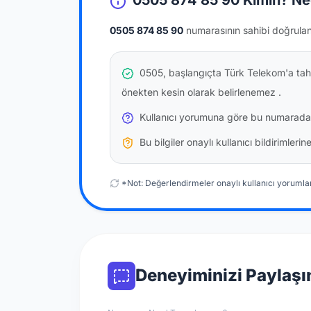
0505 874 85 90 Kimin? Ne
0505 874 85 90
numarasının sahibi doğrula
0505, başlangıçta Türk Telekom'a tahs
önekten kesin olarak belirlenemez
.
Kullanıcı yorumuna göre bu numarada
Bu bilgiler onaylı kullanıcı bildirimler
*Not: Değerlendirmeler onaylı kullanıcı yorumlar
Deneyiminizi Paylaşı