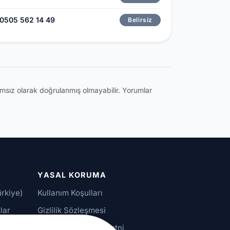
0505 562 14 49
Belirsiz
ğımsız olarak doğrulanmış olmayabilir. Yorumlar
YASAL KORUMA
ürkiye)
Kullanım Koşulları
lar
Gizlilik Sözleşmesi
alar
KVKK Aydınlatma Metni