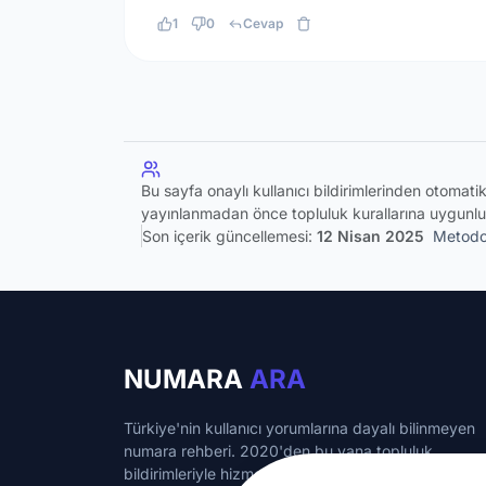
1
0
Cevap
Bu sayfa onaylı kullanıcı bildirimlerinden otomat
yayınlanmadan önce topluluk kurallarına uygunlu
Son içerik güncellemesi:
12 Nisan 2025
Metodol
NUMARA
ARA
Türkiye'nin kullanıcı yorumlarına dayalı bilinmeyen
numara rehberi. 2020'den bu yana topluluk
bildirimleriyle hizmet veriyoruz.