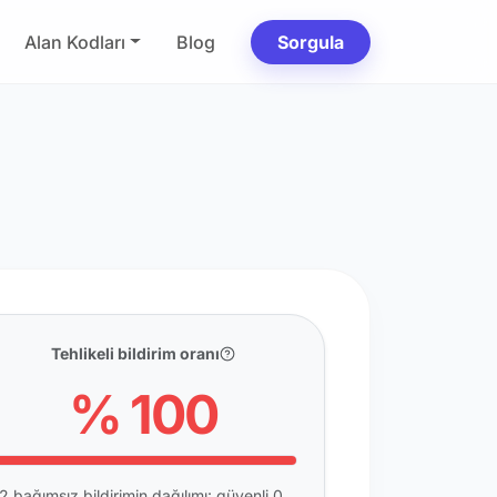
Alan Kodları
Blog
Sorgula
Tehlikeli bildirim oranı
% 100
2 bağımsız bildirimin dağılımı: güvenli 0,