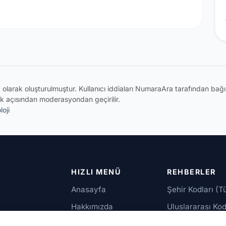
ik olarak oluşturulmuştur. Kullanıcı iddiaları NumaraAra tarafından ba
k açısından moderasyondan geçirilir.
oji
HIZLI MENÜ
REHBERLER
Anasayfa
Şehir Kodları (T
Hakkımızda
Uluslararası Kod
İletişim
Güvenilir Numar