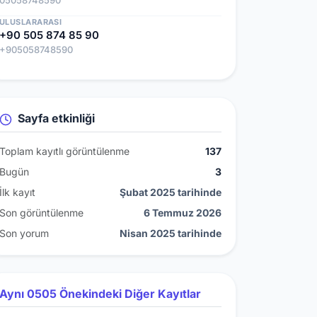
05058748590
ULUSLARARASI
+90 505 874 85 90
+905058748590
Sayfa etkinliği
Toplam kayıtlı görüntülenme
137
Bugün
3
İlk kayıt
Şubat 2025 tarihinde
Son görüntülenme
6 Temmuz 2026
Son yorum
Nisan 2025 tarihinde
Aynı 0505 Önekindeki Diğer Kayıtlar