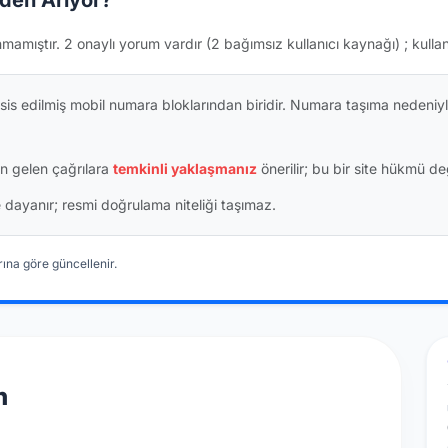
den Arıyor?
nmamıştır.
2 onaylı yorum vardır
(2 bağımsız kullanıcı kaynağı)
; kulla
is edilmiş mobil numara bloklarından biridir. Numara taşıma nedeniyl
n gelen çağrılara
temkinli yaklaşmanız
önerilir; bu bir site hükmü değ
ine dayanır; resmi doğrulama niteliği taşımaz.
ına göre güncellenir.
n