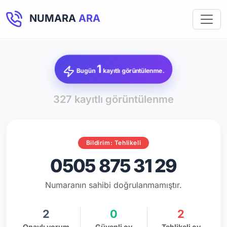
NUMARA
ARA
1
Bugün
kayıtlı görüntülenme.
327 kayıtlı görüntülenme
Bildirim: Tehlikeli
0505 875 31 29
Numaranın sahibi doğrulanmamıştır.
2
0
2
Onaylı yorum
Güvenli oy
Tehlikeli oy