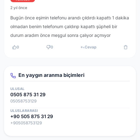
2 yıl önce
Bugün önce eşimin telefonu arandı çıldırdı kapattı 1 dakika
olmadan benim telefonum çaldırıp kapattı şüpheli bir
durum aradım önce meşgul sonra çalıyor açmıyor
0
0
Cevap
En yaygın aranma biçimleri
ULUSAL
0505 875 31 29
05058753129
ULUSLARARASI
+90 505 875 31 29
+905058753129