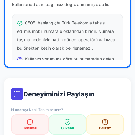
kullanıcı iddiaları bağımsız doğrulanmamış olabilir.
0505, başlangıçta Türk Telekom'a tahsis
edilmiş mobil numara bloklarından biridir. Numara
taşıma nedeniyle hattın güncel operatörü yalnızca
bu önekten kesin olarak belirlenemez
.
Kullanıcı yorumuna göre bu numaradan gelen
çağrılara
temkinli yaklaşmanız
önerilir; bu bir site
hükmü değildir.
Bu bilgiler onaylı kullanıcı bildirimlerine dayanır;
Deneyiminizi Paylaşın
resmi doğrulama niteliği taşımaz.
Numarayı Nasıl Tanımlarsınız?
*Not: Değerlendirmeler onaylı kullanıcı yorumlarına göre
güncellenir.
Tehlikeli
Güvenli
Belirsiz