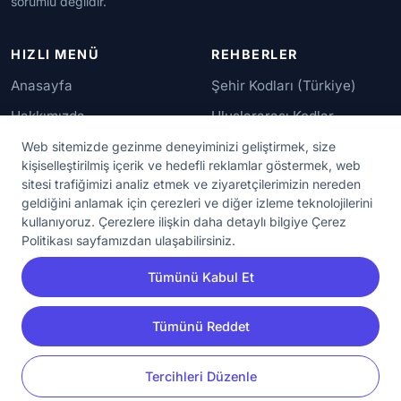
sorumlu değildir.
HIZLI MENÜ
REHBERLER
Anasayfa
Şehir Kodları (Türkiye)
Hakkımızda
Uluslararası Kodlar
İletişim
Güvenilir Numaralar
Web sitemizde gezinme deneyiminizi geliştirmek, size
kişiselleştirilmiş içerik ve hedefli reklamlar göstermek, web
sitesi trafiğimizi analiz etmek ve ziyaretçilerimizin nereden
YASAL KORUMA
geldiğini anlamak için çerezleri ve diğer izleme teknolojilerini
kullanıyoruz. Çerezlere ilişkin daha detaylı bilgiye Çerez
Kullanım Koşulları
Politikası sayfamızdan ulaşabilirsiniz.
Gizlilik Sözleşmesi
Tümünü Kabul Et
KVKK Aydınlatma Metni
Çerez Ayarları
Tümünü Reddet
YORUM
PAYLAŞ
Tercihleri Düzenle
© 2020 - 2026 NumaraAra.com | Tüm Hakları Saklıdır.