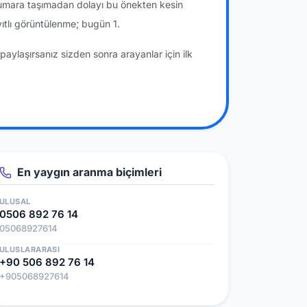
numara taşımadan dolayı bu önekten kesin
tlı görüntülenme; bugün 1.
paylaşırsanız sizden sonra arayanlar için ilk
En yaygın aranma biçimleri
ULUSAL
0506 892 76 14
05068927614
ULUSLARARASI
+90 506 892 76 14
+905068927614