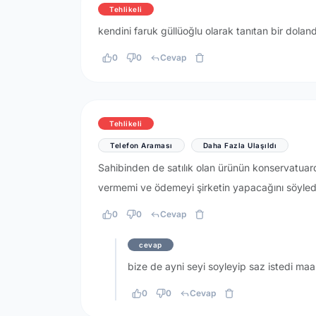
Tehlikeli
kendini faruk güllüoğlu olarak tanıtan bir dolandı
0
0
Cevap
Tehlikeli
Telefon Araması
Daha Fazla Ulaşıldı
Sahibinden de satılık olan ürünün konservatua
vermemi ve ödemeyi şirketin yapacağını söyledi
0
0
Cevap
cevap
bize de ayni seyi soyleyip saz istedi ma
0
0
Cevap