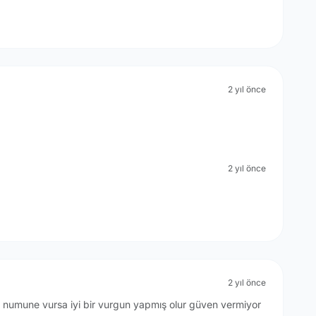
2 yıl önce
2 yıl önce
2 yıl önce
er numune vursa iyi bir vurgun yapmış olur güven vermiyor