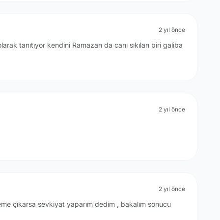
2 yıl önce
arak tanıtıyor kendini Ramazan da canı sıkılan biri galiba
2 yıl önce
2 yıl önce
me çıkarsa sevkiyat yaparım dedim , bakalım sonucu