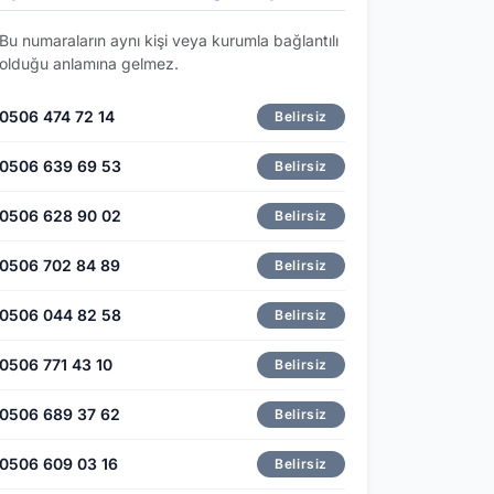
Bu numaraların aynı kişi veya kurumla bağlantılı
olduğu anlamına gelmez.
0506 474 72 14
Belirsiz
0506 639 69 53
Belirsiz
0506 628 90 02
Belirsiz
0506 702 84 89
Belirsiz
0506 044 82 58
Belirsiz
0506 771 43 10
Belirsiz
0506 689 37 62
Belirsiz
0506 609 03 16
Belirsiz