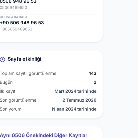
0506 948 96 53
05069489653
ULUSLARARASI
+90 506 948 96 53
+905069489653
Sayfa etkinliği
Toplam kayıtlı görüntülenme
143
Bugün
2
İlk kayıt
Mart 2024 tarihinde
Son görüntülenme
2 Temmuz 2026
Son yorum
Nisan 2024 tarihinde
Aynı 0506 Önekindeki Diğer Kayıtlar