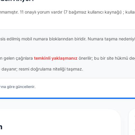
nmamıştır.
11 onaylı yorum vardır
(7 bağımsız kullanıcı kaynağı)
; kull
is edilmiş mobil numara bloklarından biridir. Numara taşıma nedeniy
n gelen çağrılara
temkinli yaklaşmanız
önerilir; bu bir site hükmü değ
ine dayanır; resmi doğrulama niteliği taşımaz.
ına göre güncellenir.
n