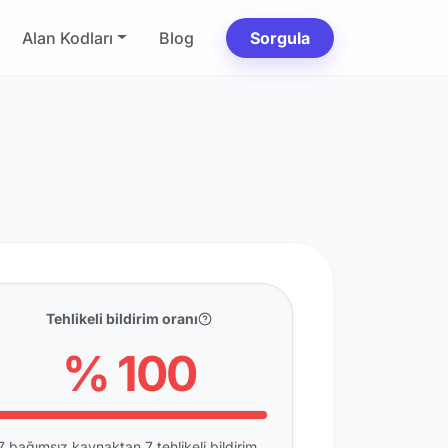
Alan Kodları
Blog
Sorgula
Tehlikeli bildirim oranı
% 100
7 bağımsız kaynaktan 7 tehlikeli bildirim.