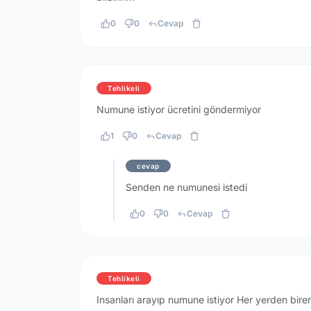
0
0
Cevap
Tehlikeli
Numune istiyor ücretini göndermiyor
1
0
Cevap
cevap
Senden ne numunesi istedi
0
0
Cevap
Tehlikeli
Insanları arayıp numune istiyor Her yerden bir