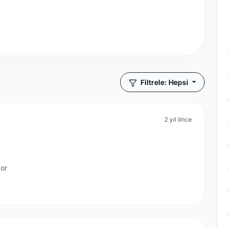
Filtrele: Hepsi
2 yıl önce
yor