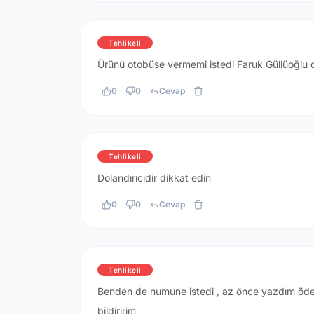
Tehlikeli
Ürünü otobüse vermemi istedi Faruk Güllüoğlu ol
0
0
Cevap
Tehlikeli
Dolandırıcıdir dikkat edin
0
0
Cevap
Tehlikeli
Benden de numune istedi , az önce yazdım öde
bildiririm