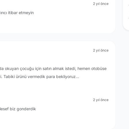
2 yıl önce
rıcı itibar etmeyin
2 yıl önce
rda okuyan çocuğu için satın almak istedi, hemen otobüse
. Tabiki ürünü vermedik para bekliyoruz...
2 yıl önce
alesef biz gonderdik