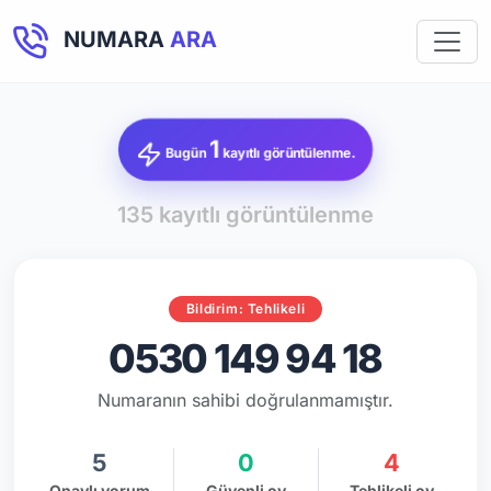
NUMARA
ARA
1
Bugün
kayıtlı görüntülenme.
135 kayıtlı görüntülenme
Bildirim: Tehlikeli
0530 149 94 18
Numaranın sahibi doğrulanmamıştır.
5
0
4
Onaylı yorum
Güvenli oy
Tehlikeli oy