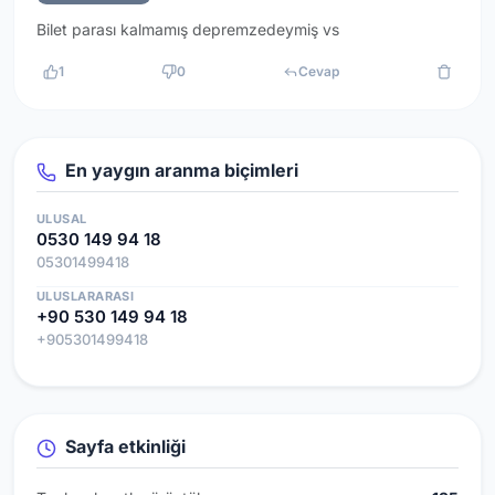
Bilet parası kalmamış depremzedeymiş vs
1
0
Cevap
En yaygın aranma biçimleri
ULUSAL
0530 149 94 18
05301499418
ULUSLARARASI
+90 530 149 94 18
+905301499418
Sayfa etkinliği