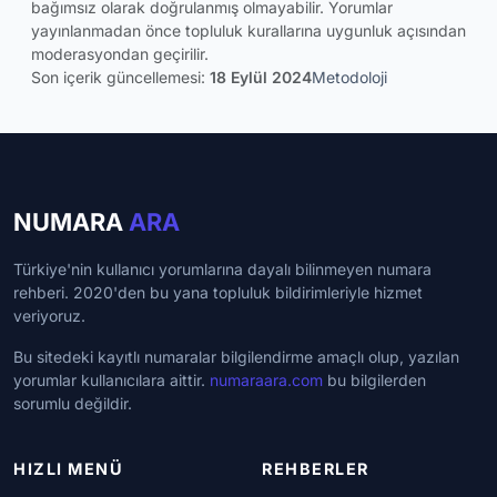
bağımsız olarak doğrulanmış olmayabilir. Yorumlar
yayınlanmadan önce topluluk kurallarına uygunluk açısından
moderasyondan geçirilir.
Son içerik güncellemesi:
18 Eylül 2024
Metodoloji
NUMARA
ARA
Türkiye'nin kullanıcı yorumlarına dayalı bilinmeyen numara
rehberi. 2020'den bu yana topluluk bildirimleriyle hizmet
veriyoruz.
Bu sitedeki kayıtlı numaralar bilgilendirme amaçlı olup, yazılan
yorumlar kullanıcılara aittir.
numaraara.com
bu bilgilerden
sorumlu değildir.
HIZLI MENÜ
REHBERLER