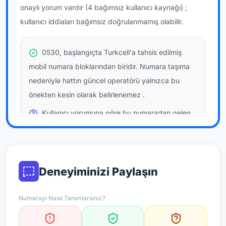
onaylı yorum vardır
(4 bağımsız kullanıcı kaynağı)
;
kullanıcı iddiaları bağımsız doğrulanmamış olabilir.
0530, başlangıçta Turkcell'a tahsis edilmiş
mobil numara bloklarından biridir. Numara taşıma
nedeniyle hattın güncel operatörü yalnızca bu
önekten kesin olarak belirlenemez
.
Kullanıcı yorumuna göre bu numaradan gelen
çağrılara
temkinli yaklaşmanız
önerilir; bu bir site
hükmü değildir.
Bu bilgiler onaylı kullanıcı bildirimlerine dayanır;
Deneyiminizi Paylaşın
resmi doğrulama niteliği taşımaz.
Numarayı Nasıl Tanımlarsınız?
*Not: Değerlendirmeler onaylı kullanıcı yorumlarına göre
güncellenir.