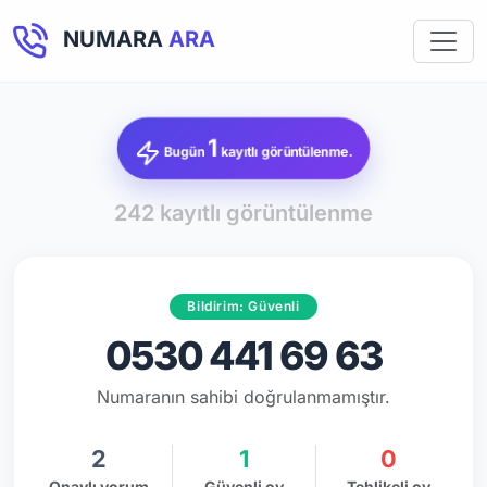
NUMARA
ARA
1
Bugün
kayıtlı görüntülenme.
242 kayıtlı görüntülenme
Bildirim: Güvenli
0530 441 69 63
Numaranın sahibi doğrulanmamıştır.
2
1
0
Onaylı yorum
Güvenli oy
Tehlikeli oy