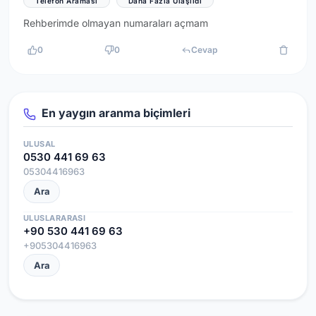
Telefon Araması
Daha Fazla Ulaşıldı
Rehberimde olmayan numaraları açmam
0
0
Cevap
En yaygın aranma biçimleri
ULUSAL
0530 441 69 63
05304416963
Ara
ULUSLARARASI
+90 530 441 69 63
+905304416963
Ara