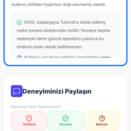
kullanıcı iddiaları bağımsız doğrulanmamış olabilir.
0530, başlangıçta Turkcell'a tahsis edilmiş
mobil numara bloklarından biridir. Numara taşıma
nedeniyle hattın güncel operatörü yalnızca bu
önekten kesin olarak belirlenemez
.
Kullanıcı yorumuna göre bu numaradan gelen
çağrılara
daha az temkinli yaklaşılabilir
önerilir; bu
bir site hükmü değildir.
Bu bilgiler onaylı kullanıcı bildirimlerine dayanır;
Deneyiminizi Paylaşın
resmi doğrulama niteliği taşımaz.
Numarayı Nasıl Tanımlarsınız?
*Not: Değerlendirmeler onaylı kullanıcı yorumlarına göre
güncellenir.
Tehlikeli
Güvenli
Belirsiz