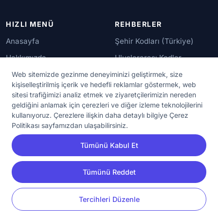
HIZLI MENÜ
REHBERLER
Anasayfa
Şehir Kodları (Türkiye)
Hakkımızda
Uluslararası Kodlar
İletişim
Güvenilir Numaralar
Web sitemizde gezinme deneyiminizi geliştirmek, size
kişiselleştirilmiş içerik ve hedefli reklamlar göstermek, web
sitesi trafiğimizi analiz etmek ve ziyaretçilerimizin nereden
YASAL KORUMA
geldiğini anlamak için çerezleri ve diğer izleme teknolojilerini
kullanıyoruz. Çerezlere ilişkin daha detaylı bilgiye Çerez
Kullanım Koşulları
Politikası sayfamızdan ulaşabilirsiniz.
Gizlilik Sözleşmesi
Tümünü Kabul Et
KVKK Aydınlatma Metni
Çerez Ayarları
Tümünü Reddet
YORUM
PAYLAŞ
Tercihleri Düzenle
© 2020 - 2026 NumaraAra.com | Tüm Hakları Saklıdır.