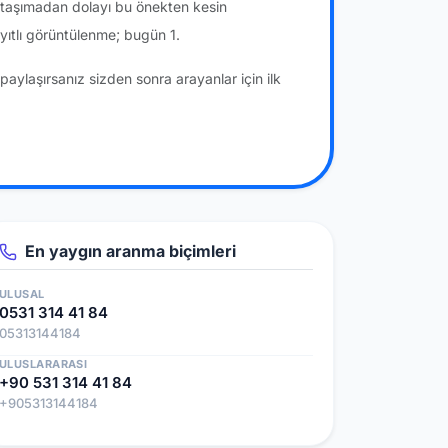
a taşımadan dolayı bu önekten kesin
ıtlı görüntülenme; bugün 1.
paylaşırsanız sizden sonra arayanlar için ilk
En yaygın aranma biçimleri
ULUSAL
0531 314 41 84
05313144184
ULUSLARARASI
+90 531 314 41 84
+905313144184