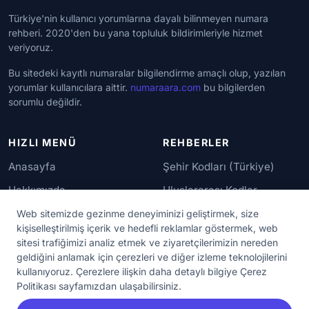
Türkiye'nin kullanıcı yorumlarına dayalı bilinmeyen numara
rehberi. 2020'den bu yana topluluk bildirimleriyle hizmet
veriyoruz.
Bu sitedeki kayıtlı numaralar bilgilendirme amaçlı olup, yazılan
yorumlar kullanıcılara aittir.
numaraara.com
bu bilgilerden
sorumlu değildir.
HIZLI MENÜ
REHBERLER
Anasayfa
Şehir Kodları (Türkiye)
Hakkımızda
Uluslararası Kodlar
İletişim
Güvenilir Numaralar
Web sitemizde gezinme deneyiminizi geliştirmek, size
kişiselleştirilmiş içerik ve hedefli reklamlar göstermek, web
sitesi trafiğimizi analiz etmek ve ziyaretçilerimizin nereden
YASAL KORUMA
geldiğini anlamak için çerezleri ve diğer izleme teknolojilerini
kullanıyoruz. Çerezlere ilişkin daha detaylı bilgiye Çerez
Kullanım Koşulları
Politikası sayfamızdan ulaşabilirsiniz.
Gizlilik Sözleşmesi