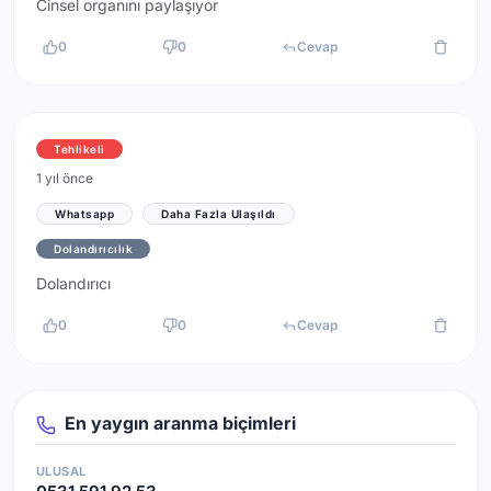
Cinsel organını paylaşıyor
0
0
Cevap
Tehlikeli
1 yıl önce
Whatsapp
Daha Fazla Ulaşıldı
Dolandırıcılık
Dolandırıcı
0
0
Cevap
En yaygın aranma biçimleri
ULUSAL