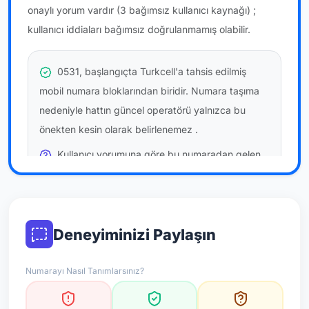
onaylı yorum vardır
(3 bağımsız kullanıcı kaynağı)
;
kullanıcı iddiaları bağımsız doğrulanmamış olabilir.
0531, başlangıçta Turkcell'a tahsis edilmiş
mobil numara bloklarından biridir. Numara taşıma
nedeniyle hattın güncel operatörü yalnızca bu
önekten kesin olarak belirlenemez
.
Kullanıcı yorumuna göre bu numaradan gelen
çağrılara
temkinli yaklaşmanız
önerilir; bu bir site
hükmü değildir.
Bu bilgiler onaylı kullanıcı bildirimlerine dayanır;
Deneyiminizi Paylaşın
resmi doğrulama niteliği taşımaz.
Numarayı Nasıl Tanımlarsınız?
*Not: Değerlendirmeler onaylı kullanıcı yorumlarına göre
güncellenir.