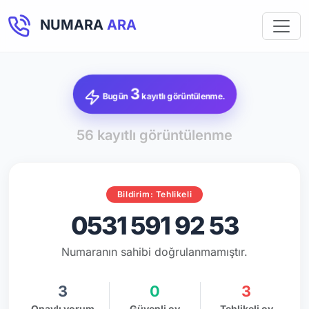
NUMARA
ARA
3
Bugün
kayıtlı görüntülenme.
56 kayıtlı görüntülenme
Bildirim: Tehlikeli
0531 591 92 53
Numaranın sahibi doğrulanmamıştır.
3
0
3
Onaylı yorum
Güvenli oy
Tehlikeli oy