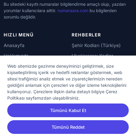
Bu sitedeki kayıtlı numaralar bilgilendirme amaçlı olup, yazılan
yorumlar kullanıcılara aittir.
numaraara.com
bu bilgilerden
sorumlu değildir.
HIZLI MENÜ
REHBERLER
Anasayfa
Şehir Kodları (Türkiye)
Hakkımızda
Uluslararası Kodlar
İletişim
Güvenilir Numaralar
Web sitemizde gezinme deneyiminizi geliştirmek, size
kişiselleştirilmiş içerik ve hedefli reklamlar göstermek, web
sitesi trafiğimizi analiz etmek ve ziyaretçilerimizin nereden
YASAL KORUMA
geldiğini anlamak için çerezleri ve diğer izleme teknolojilerini
kullanıyoruz. Çerezlere ilişkin daha detaylı bilgiye Çerez
Kullanım Koşulları
Politikası sayfamızdan ulaşabilirsiniz.
Gizlilik Sözleşmesi
Tümünü Kabul Et
KVKK Aydınlatma Metni
Çerez Ayarları
Tümünü Reddet