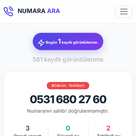
NUMARA
ARA
1
Bugün
kayıtlı görüntülenme.
581 kayıtlı görüntülenme
Bildirim: Tehlikeli
0531 680 27 60
Numaranın sahibi doğrulanmamıştır.
3
0
2
Onaylı yorum
Güvenli oy
Tehlikeli oy