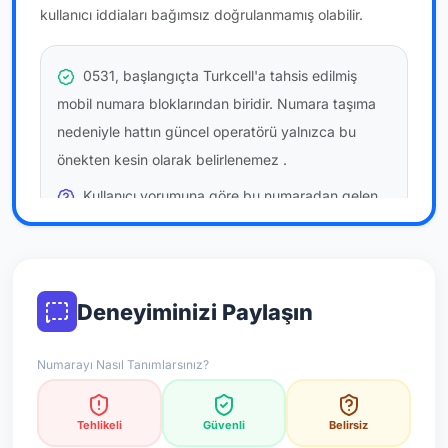
kullanıcı iddiaları bağımsız doğrulanmamış olabilir.
0531, başlangıçta Turkcell'a tahsis edilmiş
mobil numara bloklarından biridir. Numara taşıma
nedeniyle hattın güncel operatörü yalnızca bu
önekten kesin olarak belirlenemez
.
Kullanıcı yorumuna göre bu numaradan gelen
çağrılara
temkinli yaklaşmanız
önerilir; bu bir site
hükmü değildir.
Bu bilgiler onaylı kullanıcı bildirimlerine dayanır;
Deneyiminizi Paylaşın
resmi doğrulama niteliği taşımaz.
Numarayı Nasıl Tanımlarsınız?
*Not: Değerlendirmeler onaylı kullanıcı yorumlarına göre
güncellenir.
Tehlikeli
Güvenli
Belirsiz