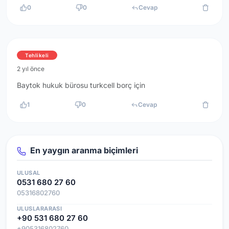
0
0
Cevap
Tehlikeli
2 yıl önce
Baytok hukuk bürosu turkcell borç için
1
0
Cevap
En yaygın aranma biçimleri
ULUSAL
0531 680 27 60
05316802760
ULUSLARARASI
+90 531 680 27 60
+905316802760